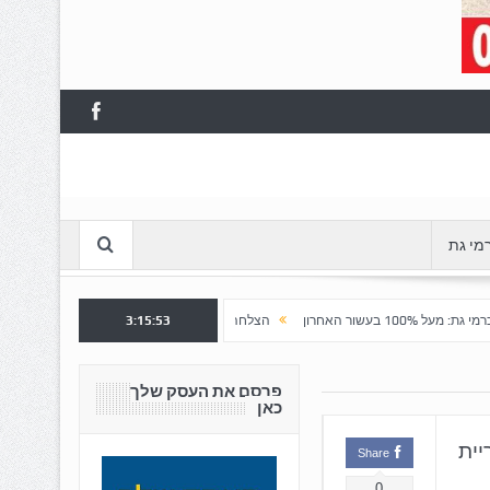
מי גת
3:15:55
הצלחה לשלב א' ברובע "כרמי הפארק": נפתח שלב ב' למכירה
חש
פרסם את העסק שלך
כאן
קריית
Share
0