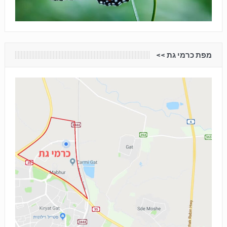
מפת כרמי גת <<