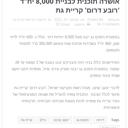
אושרה תוכנית לבניית 8,000 יח"ד
'רובע דרום' קריית גת
shhuna
Posted By:
on:
נובמבר 22, 2022
In:
חדשות
,
חדשות קרית גת
No Comments
הדפסה
Email
במסגרת הסכם גג ייבנו מעל 8,000 יחידות דיור, כולל כ- 600 יח"ד לדיור
מוגן, 960 יח"ד בשכירות ארוכת טווח וכמעט 300,000 מ"ר למסחר
ותעסוקה.
הפרוייקטים יכללו בניה רוויה והבניינים יובנו בגובה של 3 קומות עד 28
קומות. במסגרת הסכם גג ייבנה פארק עירוני גדול, מוסדות חינוך ויוקצו
שטחי ציבור נוספים.
לדברי יעקב קוינט, מנהל רשות מקרקעי ישראל, 'רובע דרום' קריית גת
מיועד לכלל הציבור. התכנית צפויה להגדיל את שטחה המוניציפאלי של
העיר קריית גת וצפוייה להיות מגוונת מבחינה חברתית, תרבותית
ודמוגרפית.
Tags:
דירות
הסכם גג
יעקב קוינט
נדלן
קרית גת