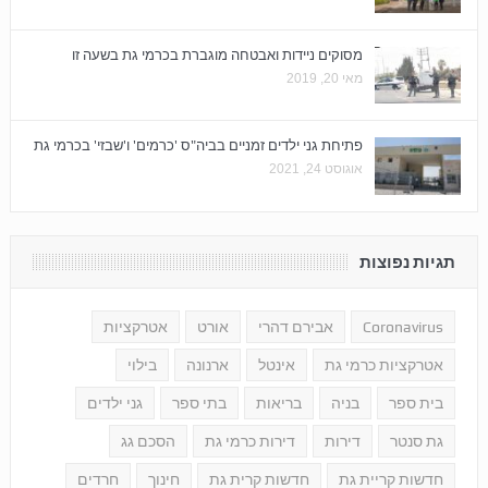
מסוקים ניידות ואבטחה מוגברת בכרמי גת בשעה זו
מאי 20, 2019
פתיחת גני ילדים זמניים בביה"ס 'כרמים' ו'שבזי' בכרמי גת
אוגוסט 24, 2021
תגיות נפוצות
Coronavirus
אבירם דהרי
אורט
אטרקציות
אטרקציות כרמי גת
אינטל
ארנונה
בילוי
בית ספר
בניה
בריאות
בתי ספר
גני ילדים
גת סנטר
דירות
דירות כרמי גת
הסכם גג
חדשות קריית גת
חדשות קרית גת
חינוך
חרדים