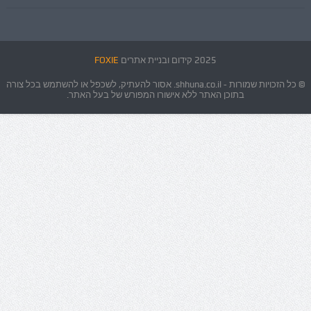
2025 קידום ובניית אתרים
FOXIE
© כל הזכויות שמורות - shhuna.co.il. אסור להעתיק, לשכפל או להשתמש בכל צורה
בתוכן האתר ללא אישורו המפורש של בעל האתר.