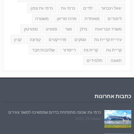
יגאל וינברגר
ילדים
כרמי גת
כרמי גת צפון
לימודים
מאוחדת
מרכז מריאן
משטרה
משרד הבריאות
נדלן
סגר
ספורט
ספורטק
עיריית קריית גת
עסקים
פרוייקטים
קורונה
קניון
קריית גת
קרית גת
רייסדור
שלהבות חבד
תאונה
תלמידים
כתבות אחרונות
כרמי גת: שכונה מתפתחת בדרום שממשיכה למשוך צעירים
אוגוסט 22, 2025