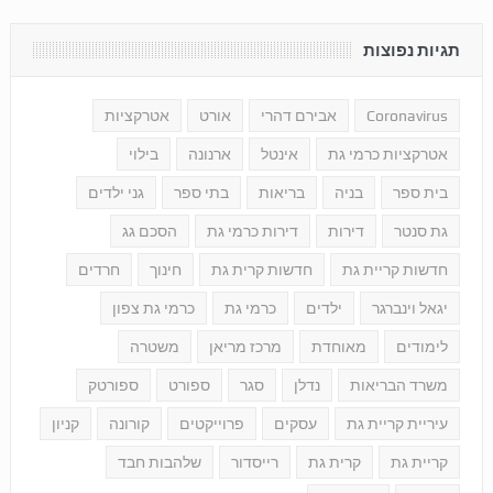
תגיות נפוצות
Coronavirus
אבירם דהרי
אורט
אטרקציות
אטרקציות כרמי גת
אינטל
ארנונה
בילוי
בית ספר
בניה
בריאות
בתי ספר
גני ילדים
גת סנטר
דירות
דירות כרמי גת
הסכם גג
חדשות קריית גת
חדשות קרית גת
חינוך
חרדים
יגאל וינברגר
ילדים
כרמי גת
כרמי גת צפון
לימודים
מאוחדת
מרכז מריאן
משטרה
משרד הבריאות
נדלן
סגר
ספורט
ספורטק
עיריית קריית גת
עסקים
פרוייקטים
קורונה
קניון
קריית גת
קרית גת
רייסדור
שלהבות חבד