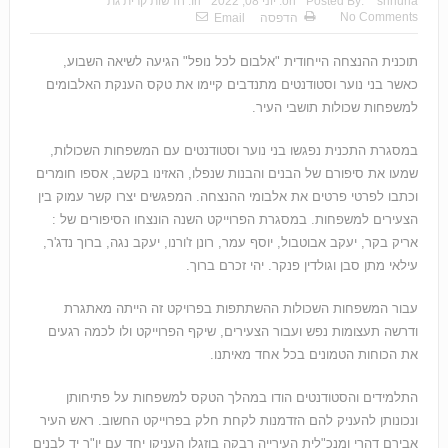
shhuna
Posted By:
on:
יוני 08, 2022
In:
חדשות קרית גת
No Comments
הדפסה
Email
תוכנית ההנצחה הייחודית "אלבום לכל נופל" הגיעה לשיאה השבוע,
כאשר בני נוער וסטודנטים מתנדבים קיימו את טקס הענקת האלבומים
למשפחות שכולות תושבי העיר.
במסגרת התכנית נפגשו בני נוער וסטודנטים עם המשפחות השכולות,
שמעו את סיפורם של הבנים והבנות שנפלו, האזינו בקשב, אספו חומרים
וכתבו לפרטי פרטים את אלבומי ההנצחה. המפגשים יצרו קשר עמוק בין
הצעירים למשפחות. במסגרת הפרוייקט השנה הונצחו הסיפורים של :
אריק בקר, יעקב אבוטבול, יוסף עמר, רונן ז'ורנו, יעקב נגה, ברוך נדג'ר,
עילאי מתן סבן וגולדין פנקר. יהי זכרם ברוך.
עבור המשפחות השכולות ההשתתפות בפרויקט זה הייתה מאתגרת
ודרשה תעצומות נפש ועבור הצעירים, שיקף הפרוייקט ולו לכמה רגעים
את הכוחות הטמונים בכל אחד מאיתנו.
התלמידים והסטודנטים הודו במהלך הטקס למשפחות על פתיחותן
ונכונותן להעניק להם הזדמנות לקחת חלק בפרוייקט החשוב. ראש העיר
אבירם דהרי ומנכ"לית העירייה רבקה בוזגלו העניקו יחד עם יו"ר יד לבנים