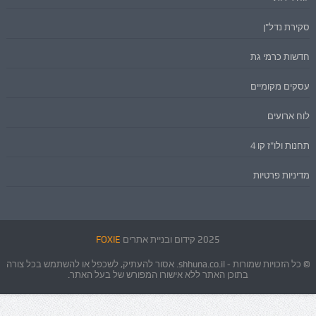
סקירת נדל"ן
חדשות כרמי גת
עסקים מקומיים
לוח ארועים
תחנות ולו"ז קו 4
מדיניות פרטיות
2025 קידום ובניית אתרים
FOXIE
© כל הזכויות שמורות - shhuna.co.il. אסור להעתיק, לשכפל או להשתמש בכל צורה
בתוכן האתר ללא אישורו המפורש של בעל האתר.