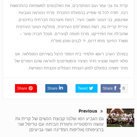
קרית גת גבי עמר ועם המתנדבים, את האלבומים למשפחות בהתרגשות
רבה. תודה לכל מי שסייע בהפעלת התכנית: פרחי ההוראה מגבעת
וושינגטון, בני הנוער תושבי העיר, רכזות מעורבות חברתית בתיכונים,
עיריית קריית גת, רשת המתנ"סים העירונית, מחלקת הנוער העירונית
שהובילה את הפרוייקט, מרכז תנופה לצעירים, מנהל חברה ונוער –
משרד החינוך מחוז דרום, יד לבנים ומכון מופ"ת.
במהלך הערב ריגשו תלמידי בית הספר הרצל בשירתם המופלאה. אנו
מלאי תקווה שנציגי הדור הצעיר והסטודנטים להוראה שהם המורים של
מחר ימשיכו בפועלם למען הנצחת הנופלים והנצחת המורשת.
Share
Share
Tweet
Share
0
Previous
גם הגביע הוא שלנו! קבוצת הנשים של קרית גת
עושה היסטוריה וחוזרת הביתה עם טריפל שני
ברציפות!! (אליפות המדינה ושני גביעים)