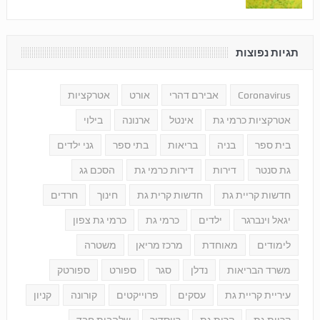
תגיות נפוצות
Coronavirus
אבירם דהרי
אורט
אטרקציות
אטרקציות כרמי גת
אינטל
ארנונה
בילוי
בית ספר
בניה
בריאות
בתי ספר
גני ילדים
גת סנטר
דירות
דירות כרמי גת
הסכם גג
חדשות קריית גת
חדשות קרית גת
חינוך
חרדים
יגאל וינברגר
ילדים
כרמי גת
כרמי גת צפון
לימודים
מאוחדת
מרכז מריאן
משטרה
משרד הבריאות
נדלן
סגר
ספורט
ספורטק
עיריית קריית גת
עסקים
פרוייקטים
קורונה
קניון