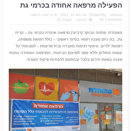
הפעילה מרפאה אחודה בכרמי גת
shhuna
Posted By:
on:
מאי 19, 2021
In:
בריאות
,
חדשות
No Comments
הדפסה
Email
מאוחדת פתחה הבוקר (רביעי) מרפאה אחודה בכרמי גת – קרית
גת, בה ניתן מענה רפואי בסיסי ראשוני – כולל רפואת משפחה,
רפואת ילדים, איסוף דגימות מעבדה ובית מרקחת – למבוטחי כל
קופות החולים וללא קשר לשיוכם הביטוחי. המרפאה האחודה נותנת
מענה בשעת חירום בלבד ובהתאם להנחיות פיקוד העורף.