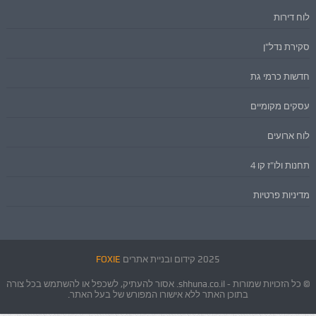
לוח דירות
סקירת נדל"ן
חדשות כרמי גת
עסקים מקומיים
לוח ארועים
תחנות ולו"ז קו 4
מדיניות פרטיות
2025 קידום ובניית אתרים
FOXIE
© כל הזכויות שמורות - shhuna.co.il. אסור להעתיק, לשכפל או להשתמש בכל צורה
בתוכן האתר ללא אישורו המפורש של בעל האתר.