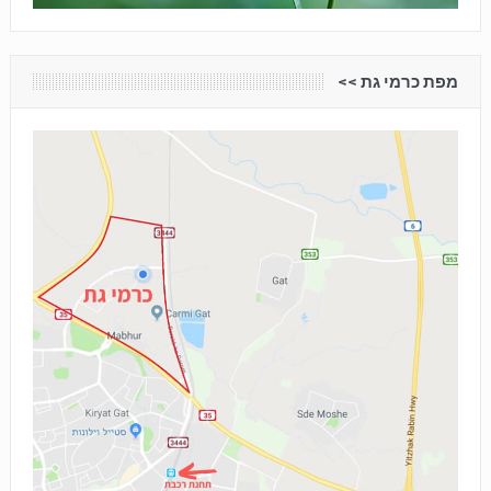
מפת כרמי גת <<