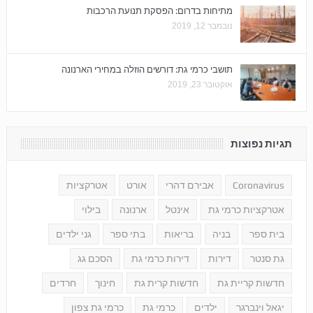
מתיחות בדרום: הפסקת תנועת הרכבות
נובמבר 12, 2019
תושבי כרמי גת: דורשים הוזלה במחירי הארנונה
אוקטובר 23, 2019
תגיות נפוצות
Coronavirus
אבירם דהרי
אורט
אטרקציות
אטרקציות כרמי גת
אינטל
ארנונה
בילוי
בית ספר
בניה
בריאות
בתי ספר
גני ילדים
גת סנטר
דירות
דירות כרמי גת
הסכם גג
חדשות קריית גת
חדשות קרית גת
חינוך
חרדים
יגאל וינברגר
ילדים
כרמי גת
כרמי גת צפון