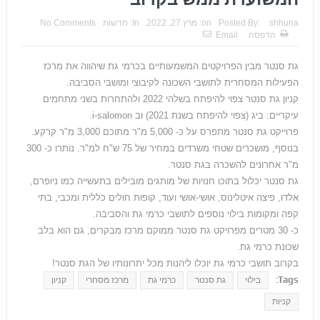
shhuna
Posted By:
on:
מרץ 27, 2022
In:
חדשות
No Comments
הדפסה
Email
‬הפעילות‭ ‬המסחרית‭ ‬לתושבי‭ ‬השכונה לקיבוצי ומושבי הסביבה.
קניון גת סנטר צפוי להיפתח בשלהי 2022 ולהתחרות בשני מתחמים
עיקריים: ביג (צפוי להיפתח בשנת 2021) וב i-salomon.
פרוייקט גת סנטר מתפרס על כ- 5,000 מ"ר מתוכם 3,000 מ"ר קרקע.
בנוסף, מושכרים שטחי משרדים במחיר של 75 ש"ח למ"ר. נותרו כ- 300
מ"ר אחרונים להשכרה בגת סנטר.
גת סנטר יכלול בתוכו חנויות של מותגים מובילים בתעשייה כמו ניופרם,
אלדו, פיצה איטלינוס, אושי-אושי ועוד, קופות חולים כללית ומכבי, בתי
קפה ומקומות בילוי נוספים לתושבי כרמי גת והסביבה.
כ- 30 מטרים מפרויקט גת סנטר ממוקם מרכז מבקרים, גם הוא בלב
שכונת כרמי גת.
בקרוב תושבי כרמי גת יוכלו ליהנות מכל יתרונותיו של הגת סנטר!
Tags:
בילוי
גת סנטר
כרמי גת
מרכז מסחרי
קניון
קניות