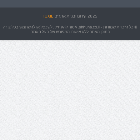
2025 קידום ובניית אתרים
FOXIE
© כל הזכויות שמורות - shhuna.co.il. אסור להעתיק, לשכפל או להשתמש בכל צורה
בתוכן האתר ללא אישורו המפורש של בעל האתר.