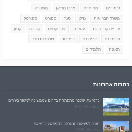
לימודים
מאוחדת
מרכז מריאן
משטרה
משרד הבריאות
נדלן
סגר
ספורט
ספורטק
עיריית קריית גת
עסקים
פרוייקטים
קורונה
קניון
קריית גת
קרית גת
רייסדור
שלהבות חבד
תאונה
תלמידים
כתבות אחרונות
כרמי גת: שכונה מתפתחת בדרום שממשיכה למשוך צעירים
אוגוסט 22, 2025
חזרה לפעילות המזרקה בספורטק כרמי גת
אפריל 08, 2025