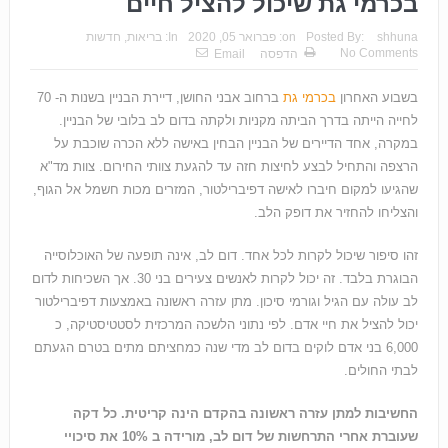
בכרמי גת שיכול להציל חיים
shhuna
Posted By:
on:
פברואר 05, 2020
In:
בריאות
,
חדשות
No Comments
הדפסה
Email
בשבוע האחרון
בכרמי גת
ברחוב אבני החושן, דיירת הבניין בשנות ה- 70
לחייה הייתה בדרך הביתה מקניות ולקתה בדום לב בלובי של הבניין.
במקרה, אחד הדיירים של הבניין הבחין באישה ללא הכרה שוכבת על
הרצפה והתחיל לבצע לחיצות חזה עד להגעת צוותי החירום. צוות מד"א
שהגיעו למקום חיברו לאישה דפיברילטור, המזרים מכות חשמל אל הגוף,
והצליחו להחזיר את דופק הלב.
זהו סיפור שיכול לקרות לכל אחד. דום לב, אינה תופעה של האוכלוסייה
הבוגרת בלבד. זה יכול לקרות לאנשים צעירים בני 30. אך השכיחות לדום
לב עולה עם הגיל וגורמי סיכון. מתן עזרה ראשונה באמצעות דפיברילטור
יכול להציל את חיי אדם. לפי נתוני הלשכה המרכזית לסטטיסטיקה, כ
6,000 בני אדם לוקים בדום לב מדי שנה כמחציתם מתים בטרם הגעתם
לבתי החולים.
החשיבות למתן עזרה ראשונה בהקדם הינה קריטית. כל דקה
שעוברת אחרי התרחשות של דום לב, מורידה ב 10% את סיכויי