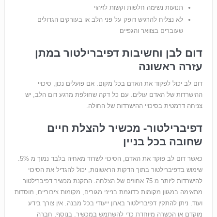
תנועות נשימה חלשות וקשות לזיהוי
לא נצליח להרגיש דופק על פני הלב או בעורקים הגדולים
שעוברים בצוואר והגפיים
דום לבן וחשיבות דפיברילטור במתן
עזרה ראשונה
דום לב יכול לפקוד את האדם בכל מקום. אם פועלים נכון, סיכויי
ההישרדות של האדם עולים. עם כל דקה שחולפת מרגע דום הלב, יש
צניחה דרמטית בסיכויי ההישרדות של החולה.
דפיברילטור- מכשיר להצלת חיים
שחובה בכל בניין
כאשר דום לב פוקד את האדם, הסיכוי לשרוד מאחיה בלבד נמוך מ 5%.
שימוש בדפיברילטור בתוך הדקות הראשונות, יכול להגדיל את הסיכוי
להישרדות ליותר מ 75 אחוזים של הצלחה. התקנת מכשיר דפיברילטור
מתאימה במגוון מקומות כדוגמת בנייני מגורים, מקומות ציבוריים, מוסדות
ועוד. ניתן להתקין דפיברילטור בארון ייעודי בכל מבנה. אין צורך בידע
מוקדם או הכשרה מיוחדת כדי להשתמש במכשיר. בנוסף, חברה