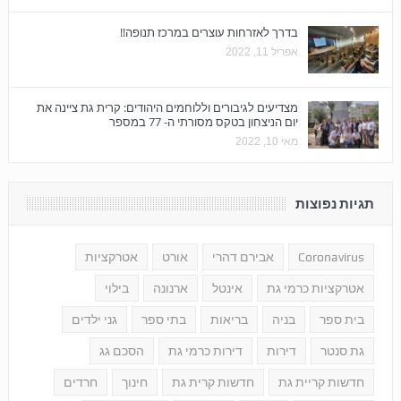
בדרך לאזרחות עוצרים במרכז תנופה!!
אפריל 11, 2022
מצדיעים לגיבורים וללוחמים היהודים: קרית גת ציינה את
יום הניצחון בטקס מסורתי ה- 77 במספר
מאי 10, 2022
תגיות נפוצות
Coronavirus
אבירם דהרי
אורט
אטרקציות
אטרקציות כרמי גת
אינטל
ארנונה
בילוי
בית ספר
בניה
בריאות
בתי ספר
גני ילדים
גת סנטר
דירות
דירות כרמי גת
הסכם גג
חדשות קריית גת
חדשות קרית גת
חינוך
חרדים