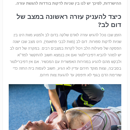
ההישרדות, לפיכך יש לנו בין שניות לדקות בודדות להגשת עזרה.
כיצד להעניק עזרה ראשונה במצב של
דום לב?
הזמן שבו נוכל להגיש עזרה לאדם שלקה בדום לב ולמנוע מוות הינו בין
שניות לדקות ספורות. דום לב (מוות לבבי פתאומי), הינו מצב שבו ישנה
הפסקה של פעילות הלב ויכול לקרות במצבים רבים. במקרה של דום לב
יש למהר להביא דפיברילטור ואם אין בנמצא חשוב להתקשר למד"א
ולבקש מהם להגיע במהירות האפשרית עם המכשיר. אם אין דפיברילטור
בסביבה, וצוות מוקד חירום עדיין לא הגיע, חשוב לעסות בית החזה כדי
שזרימת הדם בגוף לא תיפסק עד להגעת צוות חירום.