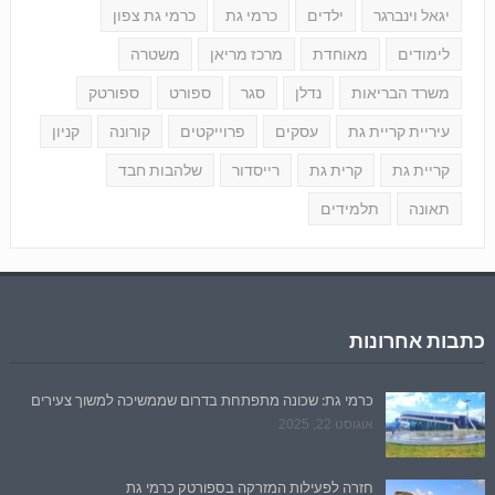
יגאל וינברגר
ילדים
כרמי גת
כרמי גת צפון
לימודים
מאוחדת
מרכז מריאן
משטרה
משרד הבריאות
נדלן
סגר
ספורט
ספורטק
עיריית קריית גת
עסקים
פרוייקטים
קורונה
קניון
קריית גת
קרית גת
רייסדור
שלהבות חבד
תאונה
תלמידים
כתבות אחרונות
כרמי גת: שכונה מתפתחת בדרום שממשיכה למשוך צעירים
אוגוסט 22, 2025
חזרה לפעילות המזרקה בספורטק כרמי גת