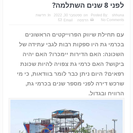
לפני 8 שנים השתלמה?
shhuna
Posted By:
on:
ספטמבר 30, 2022
In:
חדשות
No Comments
הדפסה
Email
עם תחילת שיווק הפרוייקטים הראשונים
בכרמי גת היו ספקות רבות לגבי עתידה של
השכונה: האם הדירות יימכרו? האם יהיה
ביקוש? האם כרמי גת צפויה להיות שכונת
רפאים? היום ניתן כבר לומר בוודאות, כי מי
שרכש דירה לפני מספר שנים בכרמי גת,
הרוויח ובגדול.