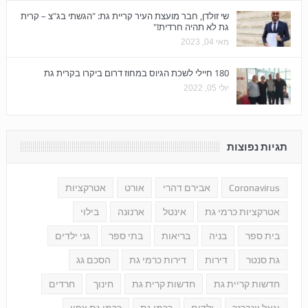
שי זולדן, חבר מועצת העיר קריית גת: "הגשתי בג"צ – קרית
גת לא תהיה חרדית!"
מאי 04, 2023
180 חיילי לשכת הגיוס במחוז דרום ביקרו בקרית גת
יולי 05, 2022
תגיות נפוצות
Coronavirus
אבירם דהרי
אורט
אטרקציות
אטרקציות כרמי גת
אינטל
ארנונה
בילוי
בית ספר
בניה
בריאות
בתי ספר
גני ילדים
גת סנטר
דירות
דירות כרמי גת
הסכם גג
חדשות קריית גת
חדשות קרית גת
חינוך
חרדים