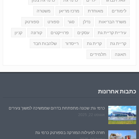
יגאל וינברגר
ילדים
כרמי גת
כרמי גת צפון
לימודים
מאוחדת
מרכז מריאן
משטרה
משרד הבריאות
נדלן
סגר
ספורט
ספורטק
עיריית קריית גת
עסקים
פרוייקטים
קורונה
קניון
קריית גת
קרית גת
רייסדור
שלהבות חבד
תאונה
תלמידים
כתבות אחרונות
כרמי גת: שכונה מתפתחת בדרום שממשיכה למשוך צעירים
אוגוסט 22, 2025
חזרה לפעילות המזרקה בספורטק כרמי גת