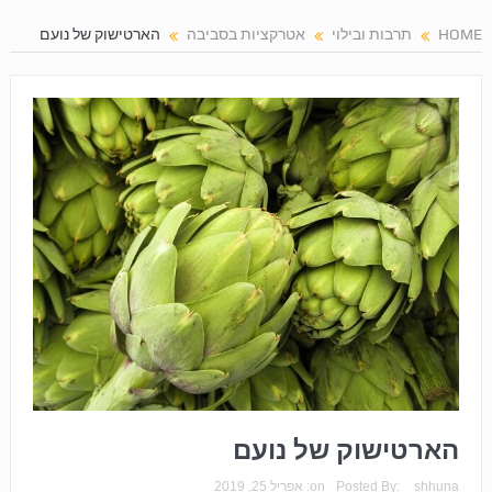
HOME
תרבות ובילוי
אטרקציות בסביבה
הארטישוק של נועם
הארטישוק של נועם
shhuna
Posted By:
on:
אפריל 25, 2019