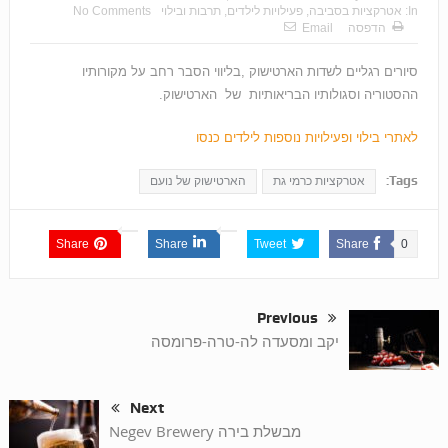
In:
אטרקציות בסביבה
,
פעילויות לילדים
,
תרבות ובילוי
No Comments
הדפסה
Email
סיורים רגליים לשדות הארטישוק ,בליווי הסבר רחב על מקורותיו
ההסטוריה וסגולותיו הבריאותיות של הארטישוק.
לאתרי בילוי ופעילויות נוספות לילדים כנסו
Tags:
אטרקציות כרמי גת
הארטישוק של נועם
Share
Share
Tweet
Share
0
Previous
יקב ומסעדה לה-טרה-פרומסה
Next
מבשלת בירה Negev Brewery