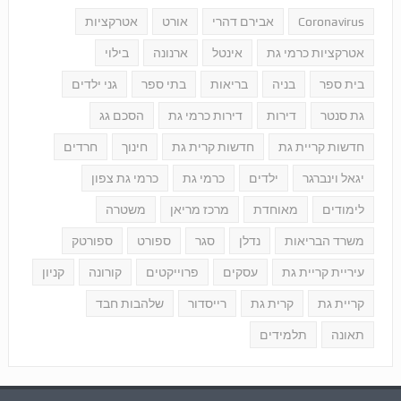
Coronavirus
אבירם דהרי
אורט
אטרקציות
אטרקציות כרמי גת
אינטל
ארנונה
בילוי
בית ספר
בניה
בריאות
בתי ספר
גני ילדים
גת סנטר
דירות
דירות כרמי גת
הסכם גג
חדשות קריית גת
חדשות קרית גת
חינוך
חרדים
יגאל וינברגר
ילדים
כרמי גת
כרמי גת צפון
לימודים
מאוחדת
מרכז מריאן
משטרה
משרד הבריאות
נדלן
סגר
ספורט
ספורטק
עיריית קריית גת
עסקים
פרוייקטים
קורונה
קניון
קריית גת
קרית גת
רייסדור
שלהבות חבד
תאונה
תלמידים