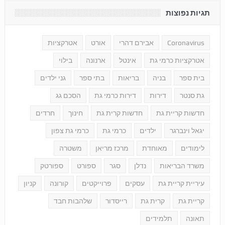
תגיות נפוצות
Coronavirus
אבירם דהרי
אורט
אטרקציות
אטרקציות כרמי גת
אינטל
ארנונה
בילוי
בית ספר
בניה
בריאות
בתי ספר
גני ילדים
גת סנטר
דירות
דירות כרמי גת
הסכם גג
חדשות קריית גת
חדשות קרית גת
חינוך
חרדים
יגאל וינברגר
ילדים
כרמי גת
כרמי גת צפון
לימודים
מאוחדת
מרכז מריאן
משטרה
משרד הבריאות
נדלן
סגר
ספורט
ספורטק
עיריית קריית גת
עסקים
פרוייקטים
קורונה
קניון
קריית גת
קרית גת
רייסדור
שלהבות חבד
תאונה
תלמידים