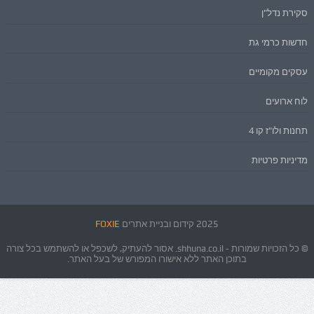
סקירת נדל"ן
חדשות כרמי גת
עסקים מקומיים
לוח ארועים
תחנות ולו"ז קו 4
מדיניות פרטיות
2025 קידום ובניית אתרים
FOXIE
© כל הזכויות שמורות - shhuna.co.il. אסור להעתיק, לשכפל או להשתמש בכל צורה
בתוכן האתר ללא אישורו המפורש של בעל האתר.