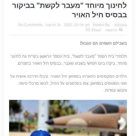
לחינוך מיוחד "מעבר לקשת" בביקור
בבסיס חיל האויר
shhuna
Posted By:
on:
יולי 18, 2022
In:
חדשות
No Comments
הדפסה
Email
בשבילם השמים הם הגבול!
תלמידי בית הספר "מעבר לקשת", בית הספר הראשון בקרית גת לחינוך
מיוחד, ביקרו ביום חמישי בשבוע שעבר, בבסיס חיל האוויר בחצרים.
הילדים המקסימים התארחו במוזיאון חיל האוויר, קיבלו הדרכה אישית על
סוגי המטוסים במוזיאון, צפו בסרטונים על החיל, לבשו סרבלי טיסה
וחבשו קסדות.