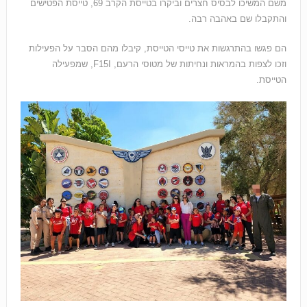
משם המשיכו לבסיס חצרים וביקרו בטייסת הקרב 69, טייסת הפטישים
והתקבלו שם באהבה רבה.
הם פגשו בהתרגשות את טייסי הטייסת, קיבלו מהם הסבר על הפעילות
וזכו לצפות בהמראות ונחיתות של מטוסי הרעם, F15I, שמפעילה
הטייסת.