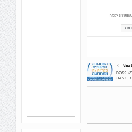
ות 3
Nex
דש נפתח
כרמי גת