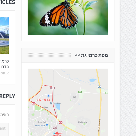
ICLES
מפת כרמי גת <<
כרמי
בדרו
אוגוסט 22, 5
 REPLY
האימי