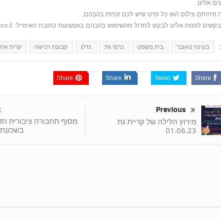
ים אלינו.
 וזיהיתם צילום ו/או כל פרט שיש לכם זכויות בו/בהם,
קשים לפנות אלינו לבקש לחדול מהשימוש בו/בהם באמצעות כתובת האימייל: info@shhuna.co.il
בטינה טאובר
בית משפט
כרמי גת
נדלן
קבוצת רכישה
קרית אחד
Share
Share
Tweet
Share
t
Previous
מסוף תחבורה ציבורית ח
מירוץ הלילה של קריית גת
בשכונת 
01.06.23