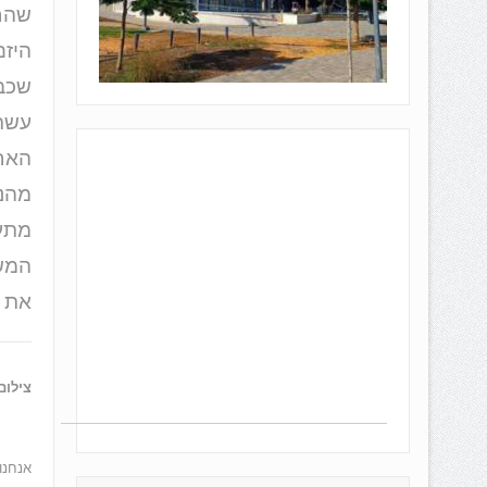
היזם
שכבר
עשר
האח
מהנא
מתע
המש
את 
צילום: לפי ס' 
אנחנו