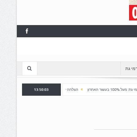
מי גת
13:50:05
הצלחה לשלב א' ברובע "כרמי הפארק": נפתח שלב ב' למכירה
חשד 