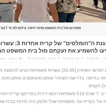
מפגינים מול בית המשפט מחוזי חיפה: צילום לפי ס' 27א'
הפגנת ה"הומלסים" ש
עו להשמיע את זעקתם מול בית המשפט המ
s
Posted By:
on:
מאי 27, 2023
In:
חדשות
No Comments
הדפסה
mail
ביום חמישי האחרון (25.05) עשרות משפחות הגיעו 
וזי בחיפה, בדרישה לשחרר אותם מהנאמנים אותם מינה
ן הקורס.
י גת' בקרית גת. משפחות שכל חלומן היה לחיות בבית ש