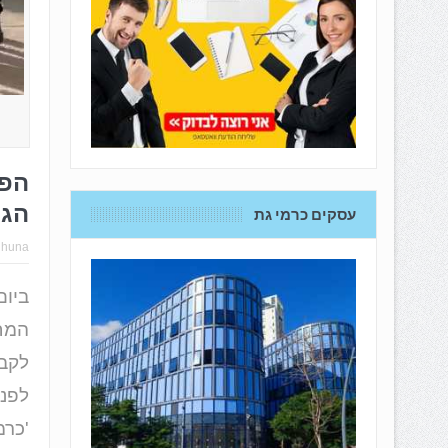
הגי
עסקים כרמי גת
hhuna
המח
לקבל
'כרמ