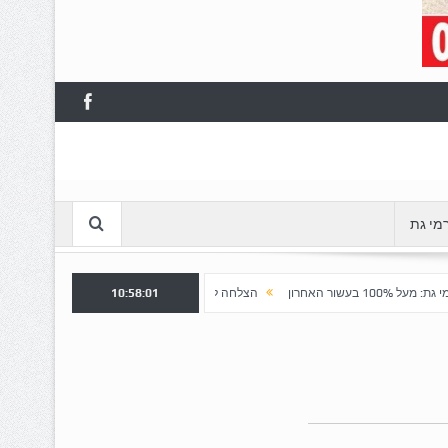
מי גת
10:58:02
הצלחה לשלב א' ברובע "כרמי הפארק": נפתח שלב ב' למכירה
חשד ל