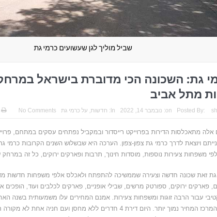
שביל מוליך לגן שעשועים כרמי גת
ת מתל אביב
s
Posted By:
on:
נובמבר 14, 2022
In:
חדשות
,
על כרמי גת
No Comments
 אלה מתאכלסות הדירות בפרוייקט רייסדור ובמקביל נפתחים עסקים במתחם, פרויי
ייתם ויוצאת לדרך כרמי גת צפון-צפון. הערכה היא שבשלוש השנים הקרובות כרמי ג
י משפחות צעירות נוספות, מוסדות חינוך, תרבות ופארקים ירוקים, כל זה במרחק של 50 דקות מתל אב
גת זאת שכונה חדשה וצעירה שממשיכה להתפתח ולאכלס אלפי משפחות חדשות מדי 
, פארקים ירוקים, ספורטק מרשים, שבילי אופניים, פארקים לכלבים ועוד, הופכים א
יבי עבור הרבה זוגות ומשפחות צעירות. אמנם המחירים עלו משמעותית בשנה האחרו