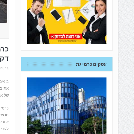
דקו
עסקים כרמי גת
hhuna
בימים
את בנ
של אלפ
כרמי 
חדשים
אטרקט