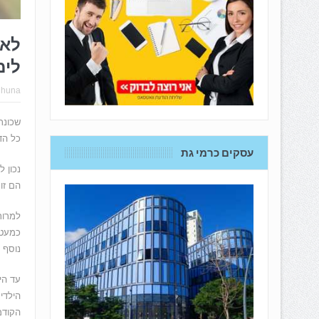
לא 
לימ
hhuna
כל הד
עסקים כרמי גת
נכון 
הם זו
למרות
נוסף 
עד הי
הילדי
הקודמ