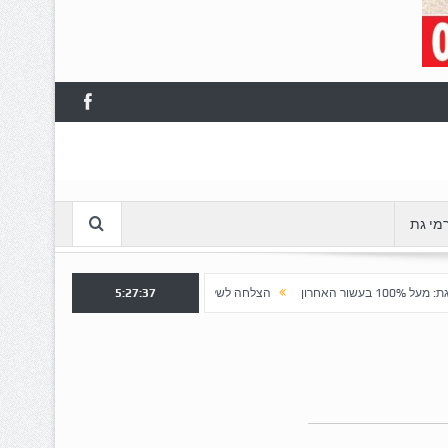
מי גת
5:27:38
הצלחה לשלב א' ברובע "כרמי הפארק": נפתח שלב ב' למכירה
חשד למטע