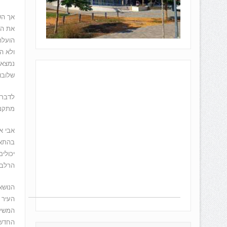
אך הש
את הא
הועלה
ולא ה
נמצאת
שלובו
לדברי
מתקננ
אבי א
בהתאם
יכולי
הרלבנ
הנושא
העיר 
המשיכ
החדש