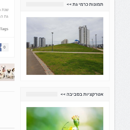
תמונות כרמי גת <<
שנת ה
גת הח
Tags:
0
אטרקציות בסביבה <<