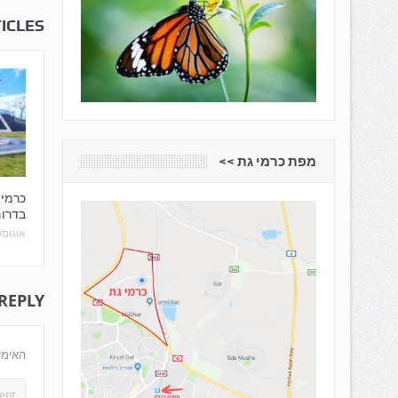
ICLES
מפת כרמי גת <<
כרמי
בדרו
אוגוסט 22, 5
 REPLY
האימי