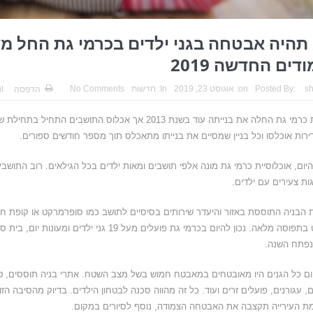
תהיה אבטחה בגני ילדים בכרמי גת החל מ
ודים החדשה 2019
s
Posted By:
on:
אוגוסט 23, 2019
In:
חדשות
No Comments
הדפסה
l
ירות אוכלסו וכל בניין שמסיים את בנייתו מתאכלס תוך מספר חודשים ספורים.
להיום, אוכלוסיית כרמי גת מונה אלפי תושבים ומאות ילדים בכל הגילאים. רוב התושב
גות צעירים עם ילדים.
 הבניה התוססת באזור והיעדר שירותים בסיסיים לתושב כמו סופרמרקט או קופת חו
כמעט בתפוסה מלאה. נכון להיום בכרמי גת פועלים מעל 19 גני יל
נפתח השנה.
ום כל הגנים היו מאובטחים במאבטח חמוש בשל מצב השטח. אתרי בניה תוססים, טרק
ם, עגורנים, פועלים זרים ועוד. כל זה מהווה סכנה לבטחון הילדים. בדיוק מהסיבה ה
ת העירייה תקצבה את האבטחה הצמודה, נוסף לסיורים במקום.