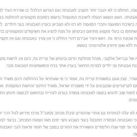
נה, הוחלט כי לא יועבר יותר תקציב לאבטחה וגם הגרעון הכלכלי בו שוררת העיר 
בטחה. האם הנושא הועלה לישיבת המועצה? נרשמו נימוקים מקצועיים להחלטה בפר
 בישיבת המועצה וחברי המועצה לא דנו ולא הצביעו בעניין האבטחה בגני הילדים. לא
שתתפו בו בעלי מקצוע מתחום הביטחון על מנת להציג את השיקולים המקצועיים ב
 שכונת כרמי גת. ראש העיר אבירם דהרי החליט כי אין צורך באבטחה וגם אין תקציב.
ת ללא שום פיתרון אלטרנטיבי בנושא.
ו של גבריאל אלקובי, מנהל מחלקת חרום וביטחון של קריית גת, כיום אין לרשות מקו
ת אבטחת גני ילדים למרות התיאור בעניין אתר בניה והמשמעויות הנובעות מכך.
שרר, קצין אגם במשטרת קריית גת, אומר כי מי שאחראי על ההחלטה הינם משרד הח
 לקריטריונים שנקבעים על ידי משטרת ישראל, משרד החינוך והרשות המקומית. ואו
ם לסות שוב להגיש בקשה לאבטחה צמודה בגנים לעירייה ובהתאם לבקשה תינתן התיי
טים.
 לא עלה לכותרות גם אחרי שההורים קיבלו מכתב ממנכ"ל מרכז מיריאן לגיל הרך י
כי האבטחה הצמודה תתבטל בעוד כשבוע וחצי ימים מאז הוצאת המכתב. בניגוד למ
ה עד סוף שנת הלימודים והשאירה את ההורים במצב של חוסר וודאות לגבי האבטחה
ה.