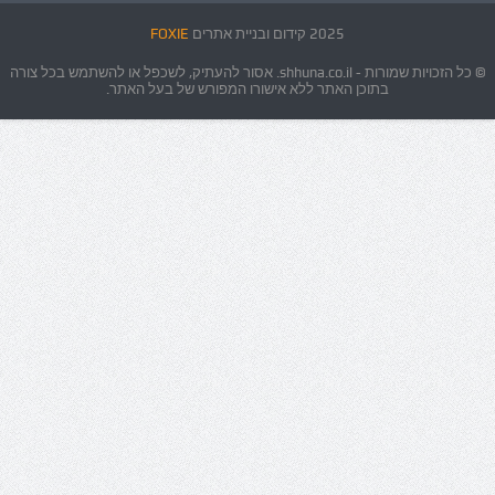
2025 קידום ובניית אתרים
FOXIE
© כל הזכויות שמורות - shhuna.co.il. אסור להעתיק, לשכפל או להשתמש בכל צורה
בתוכן האתר ללא אישורו המפורש של בעל האתר.