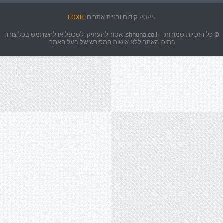
2025 קידום ובניית אתרים
FOXIE
© כל הזכויות שמורות - shhuna.co.il. אסור להעתיק, לשכפל או להשתמש בכל צורה
בתוכן האתר ללא אישורו המפורש של בעל האתר.