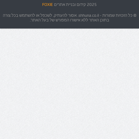
2025 קידום ובניית אתרים
FOXIE
© כל הזכויות שמורות - shhuna.co.il. אסור להעתיק, לשכפל או להשתמש בכל צורה
בתוכן האתר ללא אישורו המפורש של בעל האתר.