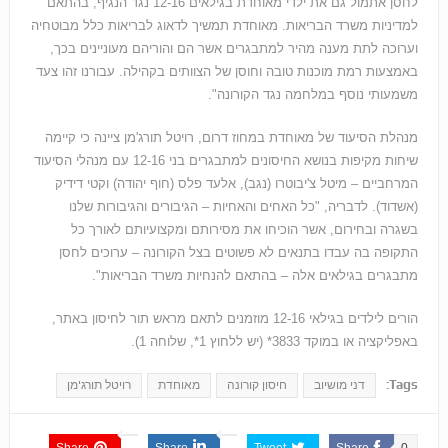
לחסן אתמול גם את ילדי מאוחדת בגילאים 12-16 נגד הנגיף, בהתאם
למדיניות משרד הבריאות. מאוחדת תמשיך לדאוג לבריאות כלל מבוטחיה
וערוכה לתת מענה מהיר למתבגרים אשר הם והוריהם מעוניינים בכך,
באמצעות רמת מוכנות טובה וחוסן של הצוותים בקהילה. עבורנו זהו צעד
משמעותי נוסף במלחמה נגד הקורונה".
מנהלת הסיעוד של מאוחדת במחוז דרום, רויטל תורג'מן ציינה כי קיימה
שיחות מקיפות בנושא החיסונים למתבגרים בני 12-16 עם מנהלי הסיעוד
המרחביים – מיטל צ'יבוטרו (נגב), אלעד פלס (חוף יהודה) וקטי דידיק
(אשדוד). לדבריה, "כל האחים והאחיות – הגיבורים והגיבורות שלנו
בשגרה ובחירום, אשר הוכיחו את מסירותם ומקצועיותם לאורך כל
התקופה בה עבדו בתנאים לא פשוטים בצל הקורונה – ערוכים לחסן
מתבגרים בגילאים אלה – בהתאם להנחיות משרד הבריאות".
הורים לילדים בגילאי 12-16 מוזמנים לתאם מראש תור לחיסון באתר,
באפליקציה או במוקד 3833* (יש ללחוץ 1*, שלוחה 1).
Tags:
דני מושיוב
חיסון קורונה
מאוחדת
רויטל תורג'מן