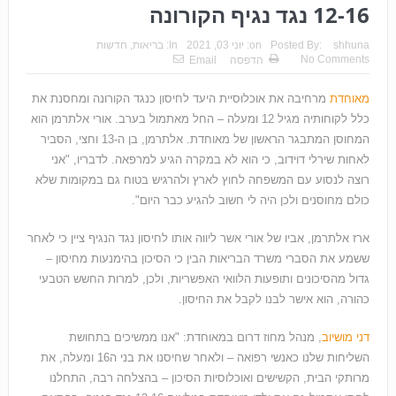
12-16 נגד נגיף הקורונה
shhuna
Posted By:
on:
יוני 03, 2021
In:
בריאות
,
חדשות
No Comments
הדפסה
Email
מאוחדת
מרחיבה את אוכלוסיית היעד לחיסון כנגד הקורונה ומחסנת את
כלל לקוחותיה מגיל 12 ומעלה – החל מאתמול בערב. אורי אלתרמן הוא
המחוסן המתבגר הראשון של מאוחדת. אלתרמן, בן ה-13 וחצי, הסביר
לאחות שירלי דוידוב, כי הוא לא במקרה הגיע למרפאה. לדבריו, "אני
רוצה לנסוע עם המשפחה לחוץ לארץ ולהרגיש בטוח גם במקומות שלא
כולם מחוסנים ולכן היה לי חשוב להגיע כבר היום".
ארז אלתרמן, אביו של אורי אשר ליווה אותו לחיסון נגד הנגיף ציין כי לאחר
ששמע את הסברי משרד הבריאות הבין כי הסיכון בהימנעות מחיסון –
גדול מהסיכונים ותופעות הלוואי האפשריות, ולכן, למרות החשש הטבעי
כהורה, הוא אישר לבנו לקבל את החיסון.
דני מושיוב
, מנהל מחוז דרום במאוחדת: "אנו ממשיכים בתחושת
השליחות שלנו כאנשי רפואה – ולאחר שחיסנו את בני ה16 ומעלה, את
מרותקי הבית, הקשישים ואוכלוסיות הסיכון – בהצלחה רבה, התחלנו