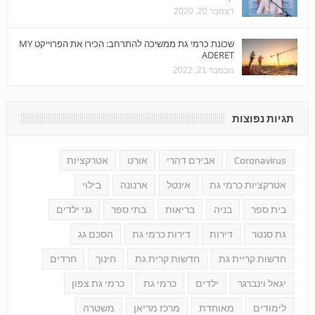
דצמבר 20, 2020
שכונת כרמי גת ממשיכה להתרחב: הכירו את הפרוייקט MY
ADERET
נובמבר 21, 2022
תגיות נפוצות
Coronavirus
אבירם דהרי
אורט
אטרקציות
אטרקציות כרמי גת
אינטל
ארנונה
בילוי
בית ספר
בניה
בריאות
בתי ספר
גני ילדים
גת סנטר
דירות
דירות כרמי גת
הסכם גג
חדשות קריית גת
חדשות קרית גת
חינוך
חרדים
יגאל וינברגר
ילדים
כרמי גת
כרמי גת צפון
לימודים
מאוחדת
מרכז מריאן
משטרה