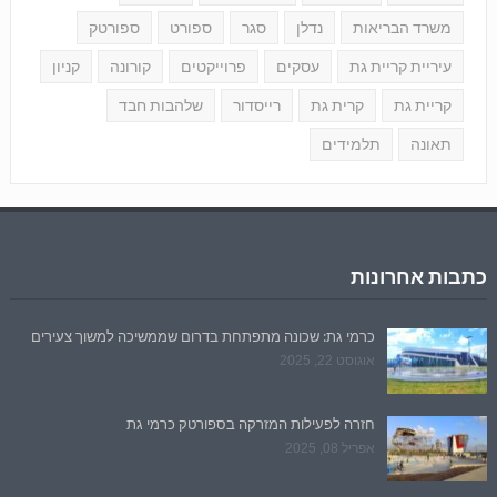
משרד הבריאות
נדלן
סגר
ספורט
ספורטק
עיריית קריית גת
עסקים
פרוייקטים
קורונה
קניון
קריית גת
קרית גת
רייסדור
שלהבות חבד
תאונה
תלמידים
כתבות אחרונות
כרמי גת: שכונה מתפתחת בדרום שממשיכה למשוך צעירים
אוגוסט 22, 2025
חזרה לפעילות המזרקה בספורטק כרמי גת
אפריל 08, 2025