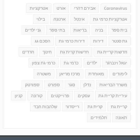
Coronavirus
אבירם דהרי
אורט
אטרקציות
אטרקציות כרמי גת
אינטל
ארנונה
בילוי
בית ספר
בניה
בריאות
בתי ספר
גני ילדים
גת סנטר
דירות
דירות כרמי גת
הסכם גג
חדשות קריית גת
חדשות קרית גת
חינוך
חרדים
יגאל וינברגר
ילדים
כרמי גת
כרמי גת צפון
לימודים
מאוחדת
מרכז מריאן
משטרה
משרד הבריאות
נדלן
סגר
ספורט
ספורטק
עיריית קריית גת
עסקים
פרוייקטים
קורונה
קניון
קריית גת
קרית גת
רייסדור
שלהבות חבד
תאונה
תלמידים