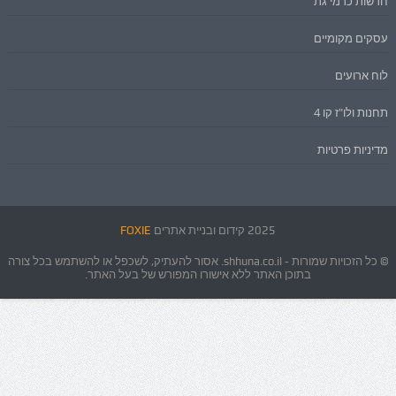
חדשות כרמי גת
עסקים מקומיים
לוח ארועים
תחנות ולו"ז קו 4
מדיניות פרטיות
2025 קידום ובניית אתרים
FOXIE
© כל הזכויות שמורות - shhuna.co.il. אסור להעתיק, לשכפל או להשתמש בכל צורה
בתוכן האתר ללא אישורו המפורש של בעל האתר.