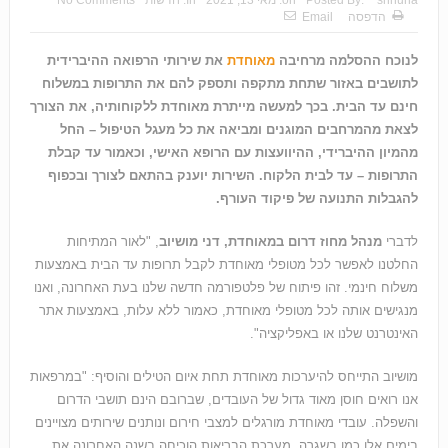
הדפסה
Email
לנוכח ההסלמה מרחיבה
מאוחדת
את שירותי הרפואה ההיברידית
לתושבים באזור שתחת מתקפה ותספק להם את התרופות במשלוח
חינם עד הבית. בכך למעשה מייתרת מאוחדת ללקוחותיה, את הצורך
לצאת מהמרחבים המוגנים ומביאה את כל מעגל הטיפול – החל
מהמיון ההיברידי, ההיוועצות עם הרופא האישי, וכאמור עד קבלת
התרופות – עד לבית הלקוח. השירות יוענק בהתאם לצורך ובכפוף
להגבלות התנועה של פיקוד העורף.
לדברי
מנהל מחוז דרום במאוחדת, דני מושיוב
, "לאור המתיחות
החלטנו לאפשר לכל מטופלי מאוחדת לקבל תרופות עד הבית באמצעות
משלוח חינמי. זהו פיתוח של פלטפורמה חדשה שלנו בעת האחרונה, ואנו
מנגישים אותה לכל מטופלי מאוחדת, כאמור ללא עלות, באמצעות אתר
האינטרנט שלנו או באפליקציה".
מושיוב התייחס להיערכות מאוחדת תחת איום הטילים והוסיף: "במרפאות
אנו רואים חוסן מאוד גדול של העובדים, שברובם הינם תושבי הדרום
והשפלה. עובדי מאוחדת מורגלים למצבי חירום ונותנים שירותים מצויינים
בימים אלו כמו בשגרה. מערכת הבריאות הוכיחה בשנה האחרונה את