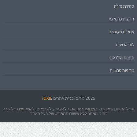
סקירת נדל"ן
חדשות כרמי גת
עסקים מקומיים
לוח ארועים
תחנות ולו"ז קו 4
מדיניות פרטיות
2025 קידום ובניית אתרים
FOXIE
© כל הזכויות שמורות - shhuna.co.il. אסור להעתיק, לשכפל או להשתמש בכל צורה
בתוכן האתר ללא אישורו המפורש של בעל האתר.