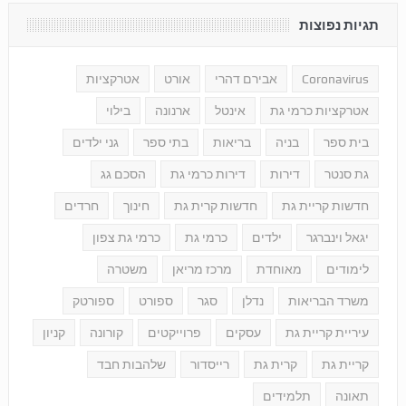
תגיות נפוצות
Coronavirus
אבירם דהרי
אורט
אטרקציות
אטרקציות כרמי גת
אינטל
ארנונה
בילוי
בית ספר
בניה
בריאות
בתי ספר
גני ילדים
גת סנטר
דירות
דירות כרמי גת
הסכם גג
חדשות קריית גת
חדשות קרית גת
חינוך
חרדים
יגאל וינברגר
ילדים
כרמי גת
כרמי גת צפון
לימודים
מאוחדת
מרכז מריאן
משטרה
משרד הבריאות
נדלן
סגר
ספורט
ספורטק
עיריית קריית גת
עסקים
פרוייקטים
קורונה
קניון
קריית גת
קרית גת
רייסדור
שלהבות חבד
תאונה
תלמידים