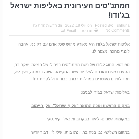
המתנ"סים העירונית באליפות ישראל
בג'ודו!
shhuna
Posted By:
on:
יולי 18, 2022
In:
חדשות קרית גת
No Comments
הדפסה
Email
אליפות ישראל בג'ודו היא מאורע מרגש שכל אדם עם רקע או אהבה
לענף מחכה ומצפה לו.
ספורטאי החוג לג'ודו של רשת המתנ"סים בניהולו של המאמן יעקב בר,
הגיעו נרגשים ומוכנים לאליפות אשר התקיימה השנה ברעננה, ואיך לא,
חזרו לעירנו מעוטרים במדליות רבות. כבוד גדול לקרית גת!
באליפות ישראל בג'ודו לבנים:
במקום הראשון וזוכה התואר "אלוף ישראל"- אלן חיימוב
במקומות השניים- ליאור בבקרוב ומיכאל ויקיאנסקי
במקום השלישי- נבו בניה בר, יונתן ביתן, עילי לוי, דביר יוריש