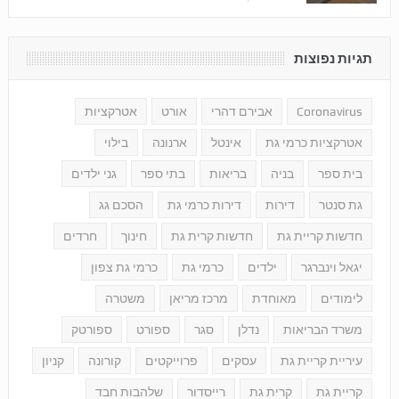
תגיות נפוצות
Coronavirus
אבירם דהרי
אורט
אטרקציות
אטרקציות כרמי גת
אינטל
ארנונה
בילוי
בית ספר
בניה
בריאות
בתי ספר
גני ילדים
גת סנטר
דירות
דירות כרמי גת
הסכם גג
חדשות קריית גת
חדשות קרית גת
חינוך
חרדים
יגאל וינברגר
ילדים
כרמי גת
כרמי גת צפון
לימודים
מאוחדת
מרכז מריאן
משטרה
משרד הבריאות
נדלן
סגר
ספורט
ספורטק
עיריית קריית גת
עסקים
פרוייקטים
קורונה
קניון
קריית גת
קרית גת
רייסדור
שלהבות חבד