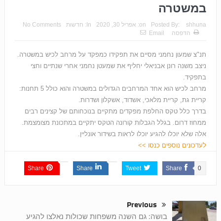
במשטרה
shhuna
Posted By:
on:
אפריל 30, 2020
In:
חדשות
No Comments
הדפסה
Email
תנ"צ שמעון נחמני מסיים את תפקידו כמפקד על מרחב לכיש במשטרה.
ניצב משנה רונן אבניאלי יחליף את שמעטן נחמני אחרי שנתיים וחצי
בתפקיד.
מרחב לכיש הוא אחד המרחבים הגדולים במשטרה והוא כולל 5 תחנות:
קריית גת, קריית מלאכי, אשדוד, אשקלון ושדרות.
בדרך כלל טקס החלפת מפקדים מתקיים בנוכחותם של קצינים רבים
ממחוז דרום. בגלל הגבלות קורונה הטקס יתקיים במתכונת מצומצמת.
אלה שלא יוכלו להגיע יוכלו לראות בשידור אונליין.
לעדכונים נוספים כנסו >>
Share
Share
Tweet
Share
0
Previous
בושה: גם השנה משפחות שכולות נאלצו להגיע