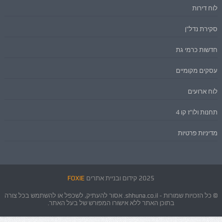
לוח דירות
סקירת נדל"ן
חדשות כרמי גת
עסקים מקומיים
לוח ארועים
תחנות ולו"ז קו 4
מדיניות פרטיות
2025 קידום ובניית אתרים
FOXIE
© כל הזכויות שמורות - shhuna.co.il. אסור להעתיק, לשכפל או להשתמש בכל צורה
בתוכן האתר ללא אישורו המפורש של בעל האתר.