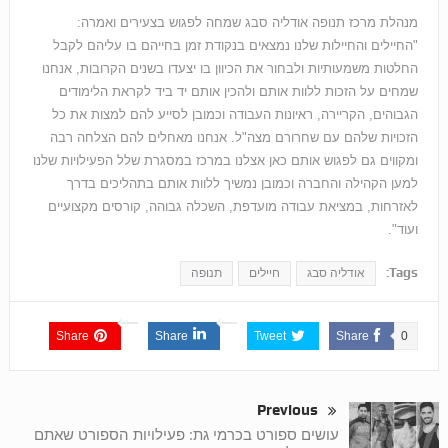
מנהלת מרכז תנופה אודליה סבג שמחה לפגוש בצעירים ואמרה:
"החיילים והחיילות שלנו נמצאים בנקודת זמן בחייהם בו עליהם לקבל
החלטות משמעותיות ולבחור את הכיוון בו יצעדו בשנים הקרובות, אנחנו
שמחים על הזכות ללוות אותם ולהכין אותם יד ביד לקראת הלימודים
הגבוהים, הקריירה, ראיונות העבודה וכמובן לסייע להם למצות את כל
הזכויות שלהם עם שחרורם מצה"ל. אנחנו מאחלים להם הצלחה רבה
ומקווים גם לפגוש אותם כאן אצלנו במרכז במסגרת שלל הפעילויות שלנו
למען הקהילה והחברה וכמובן נמשיך ללוות אותם בתהליכים בדרך
לאזרחות, במציאת עבודה מועדפת, השכלה גבוהה, קורסים מקצועיים
ועוד".
Tags:
אודליה סבג
חיילים
תנופה
Share
Share
Tweet
Share
0
Previous
עושים ספורט בכרמי גת: פעילויות הספורט שאתם