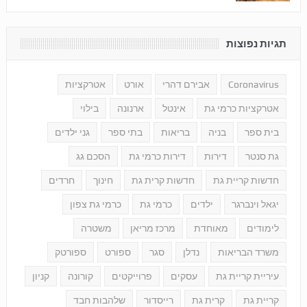
תגיות נפוצות
Coronavirus
אבירם דהרי
אורט
אטרקציות
אטרקציות כרמי גת
אינטל
ארנונה
בילוי
בית ספר
בניה
בריאות
בתי ספר
גני ילדים
גת סנטר
דירות
דירות כרמי גת
הסכם גג
חדשות קריית גת
חדשות קרית גת
חינוך
חרדים
יגאל וינברגר
ילדים
כרמי גת
כרמי גת צפון
לימודים
מאוחדת
מרכז מריאן
משטרה
משרד הבריאות
נדלן
סגר
ספורט
ספורטק
עיריית קריית גת
עסקים
פרוייקטים
קורונה
קניון
קריית גת
קרית גת
רייסדור
שלהבות חבד