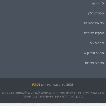
לוח דירות
סקירת נדל"ן
חדשות כרמי גת
עסקים מקומיים
לוח ארועים
תחנות ולו"ז קו 4
מדיניות פרטיות
2025 קידום ובניית אתרים
FOXIE
© כל הזכויות שמורות - shhuna.co.il. אסור להעתיק, לשכפל או להשתמש בכל צורה
בתוכן האתר ללא אישורו המפורש של בעל האתר.