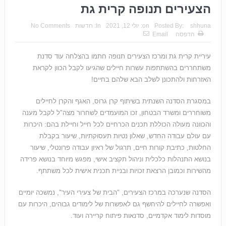
הצעירים תנופה קרית גת
shhuna
Posted By:
on:
יולי 12, 2021
In:
חדשות
No Comments
הדפסה
Email
עיריית קרית גת ומרכז הצעירים תנופה חתמו בהצלחה עוד סדנת
משתחררים בהשתתפות עשרות חיילים שהגיעו לקבל הכוון לקראת
האזרחות ולהתכונן לשלב הבא שלהם בחיים!
במסגרת הסדנה השנתית בשיתוף קרן גרוס, האגף והקרן לחיילים
משוחררים ומשרד הבטחון, זכו המועמדים לשחרור מצה"ל לקבל מענה
והכוונה מעולה הכוללת תכנים הכרחיים לכל חייל וחיילת בהם: היכרות
עם עולם עבודה החדש, שאלון נטיות תעסוקתיות, שיעור בקבלת
החלטות, כתיבת קורות חיים, תרגול של ראיון עבודה פרונטלי, שיעור
בנושא התנהלות כלכלית וניהול תקציב אישי, מפגש מיוחד בנושא פרידה
מהשירות וכמובן הרצאת זכויות ובניית תכנית אישית לכל משתתף.
הסדנה שנערכה במרכז הצעירים, "הבית של צעירי העיר", נמשכה יומיים
ואפשרה לחיילים להיחשף גם לאפשרות של לימודים גבוהים, היכרות עם
מוסדות לימוד אקדמיים, סדנאות פיתוח קריירה ועוד.