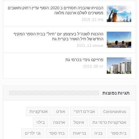
הבטיחו שהבניה תסתיים ב 2020: הסוף עדיין רחוק ותושבים
ממשיכים לשלם ארנונה מלאה
מאי 31, 2019
ההכנות לשנה"ל בעיצומן: יום "חיול" בבית הספר המקיף
החדש של חיל האוויר בקרית גת
אוגוסט 11, 2021
פרוייקט גינדי בכרמי גת
יוני 08, 2019
תגיות נפוצות
Coronavirus
אבירם דהרי
אורט
אטרקציות
אטרקציות כרמי גת
אינטל
ארנונה
בילוי
בית ספר
בניה
בריאות
בתי ספר
גני ילדים