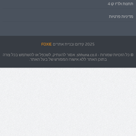
תחנות ולו"ז קו 4
מדיניות פרטיות
2025 קידום ובניית אתרים
FOXIE
© כל הזכויות שמורות - shhuna.co.il. אסור להעתיק, לשכפל או להשתמש בכל צורה
בתוכן האתר ללא אישורו המפורש של בעל האתר.