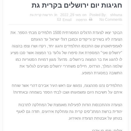
חגיגות יום ירושלים בקרית גת
shhuna
Posted By:
on:
מאי 29, 2022
In:
חדשות קרית גת
No Comments
הדפסה
Email
הבוקר יצאו לצעדת הדגלים המסורתית 1500 תלמידים מבתי הספר. את
הצעדה ליוו בשירים וריקודים וכמובן דגלי ישראל עד הגעתם
לאמפיתאטרון שם התכנסו התלמידים וחגגו יחד, רקדו ושרו וצפו בהצגה
"ירושלים ואני" המספרת את סיפורו של גלעד בר המצווה אשר סבו מציע
לו לחגוג את בר המצווה בירושלים. מדוע? מגוון דמויות הסטוריות כמו
שלמה המלך, הורדוס, חיילים משחררי ירושלים מציעים לגלעד את
התשובה במסגרת המופע.
התלמידים נהנו מההצגה, נפגשו עם ראש העיר אבירם דהרי אשר שוחח
איתם על חשיבות היום ומשמעותו ושבו לבתי הספר בשמחה ובאחדות!
הצעדה וההתכנסות הודות לפעילות מאומצת של המחלקה לתרבות
יהודית ברשת המתנ"סים קרית גת ומחלקת אירועים. תודה גם לאגף
בטחון על אבטחת הצעדה והאירוע.
צילום: מתן חי אדרי