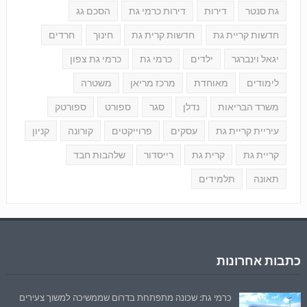
גת סנטר
דירות
דירות כרמי גת
הסכם גג
חדשות קריית גת
חדשות קרית גת
חינוך
חרדים
יגאל וינברגר
ילדים
כרמי גת
כרמי גת צפון
לימודים
מאוחדת
מרכז מריאן
משטרה
משרד הבריאות
נדלן
סגר
ספורט
ספורטק
עיריית קריית גת
עסקים
פרוייקטים
קורונה
קניון
קריית גת
קרית גת
רייסדור
שלהבות חבד
תאונה
תלמידים
כתבות אחרונות
כרמי גת: שכונה מתפתחת בדרום שממשיכה למשוך צעירים