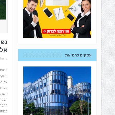
נפר
אלק
עסקים כרמי גת
hhuna
במעמד
התקיי
לארקד
בקרית
המרגש
רבקה 
הרבה 
במהלך