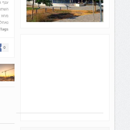
ענף ח
השתתפ
מחוז 
נאחל 
Tags:
0