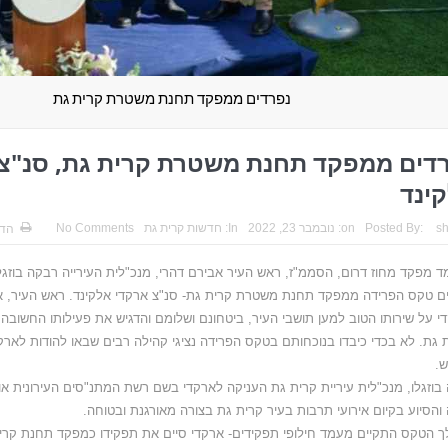
נפרדים ממפקד תחנת משטרת קרית גת
דים ממפקד תחנת משטרת קרית גת, סנ"צ
ינד
s
Posted By:
on:
נובמבר 23, 2022
In:
חדשות קרית גת
No Comments
הד
 מפקד מחוז דרום, הסממ"ז, ראש העיר אבירם דהרי, מנכ"לית העירייה רבקה בוזגלו
ם טקס הפרידה ממפקד תחנת משטרת קרית גת- סנ"צ ארקדי אלקינד. ראש העיר, א
י על שירותו הטוב למען תושבי העיר, ביטחונם ושלומם והדגיש את פעילותו החשובה
 גת. לא בכדי כיבדו בנוכחותם בטקס הפרידה נציגי קהילה רבים שבאו להודות לארק
.
בוזגלו, מנכ"לית עיריית קרית גת העניקה לארקדי בשם רשת המתנ"סים העירונית א
והסיוע בקיום אירועי תרבות בעיר קרית גת בצורה מאורגנת ובטוחה.
 הטקס התקיים מעמד חילופי תפקידים- ארקדי סיים את תפקידו כמפקד תחנת קר