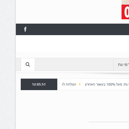
מי גת
12:05:52
הצלחה לשלב א' ברובע "כרמי הפארק": נפתח שלב ב' למכירה
חשד למ