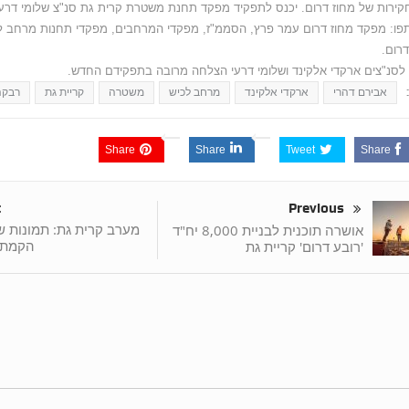
קירות של מחוז דרום. יכנס לתפקיד מפקד תחנת משטרת קרית גת סנ"צ שלומי דרע
ו: מפקד מחוז דרום עמר פרץ, הסממ"ז, מפקדי המרחבים, מפקדי תחנות מרחב ל
דרום.
לסנ"צים ארקדי אלקינד ושלומי דרעי הצלחה מרובה בתפקידם החדש.
אבירם דהרי
ארקדי אלקינד
מרחב לכיש
משטרה
קריית גת
רבקה 
Share
Share
Tweet
Share
t
Previous
מערב קרית גת: תמונות ש
אושרה תוכנית לבניית 8,000 יח"ד
הקמת 
'רובע דרום' קריית גת