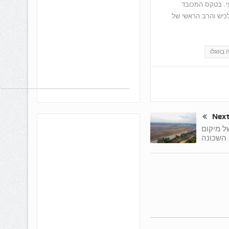
י. בטקס המכובד
כיש והרב הראשי של
בוזגלו
Nex
ל מיקום
השכונה