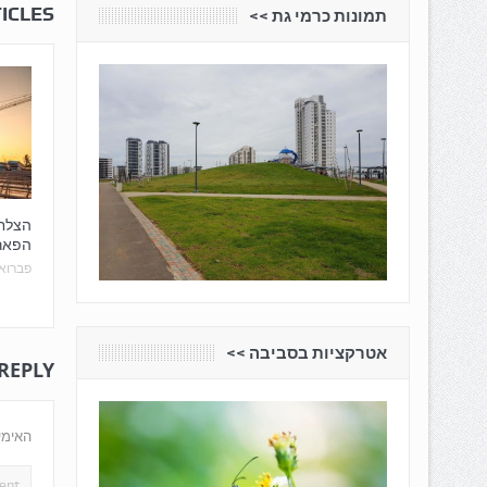
ICLES
תמונות כרמי גת <<
הצלחה
הפארק
פברואר 28, 
אטרקציות בסביבה <<
 REPLY
האימי