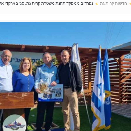
חדשות קרית גת
נפרדים ממפקד תחנת משטרת קרית גת, סנ"צ ארקדי אל