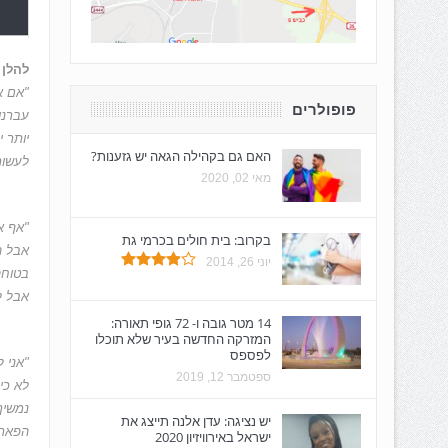
להלן 
"אם א
פופולרים
עברנו
יותר 
האם גם בקהילה הגאה יש גזענות?
לעשות
מאי 02, 2020
"
אף א
בקרוב: בית חולים בכרמי גת
אבל המ
יוני 26, 2014
בטוחה
אבל ל
14 מטר גובה ו- 72 גופי תאורה:
המזרקה החדשה בעיר שלא תוכלו
לפספס
"​
אני 
ספטמבר 12, 2019
לא כי
נמשיך
יש נציגה: עדן אלנה תייצג את
הפארק
ישראל באירוויזיון 2020