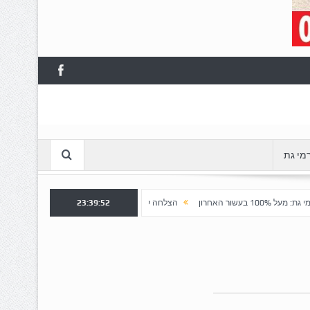
מי גת
23:39:53
הצלחה לשלב א' ברובע "כרמי הפארק": נפתח שלב ב' למכירה
חשד למט