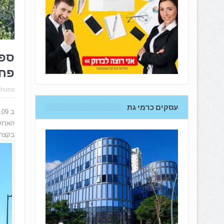
ספו
פח
hhuna
עסקים כרמי גת
הארוע
בקצת 