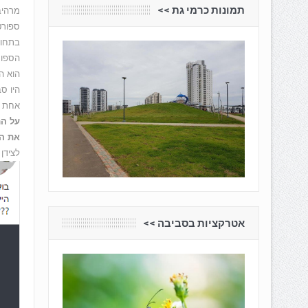
תמונות כרמי גת <<
מרהיב
ספורט
בתחום
הספור
הוא ה
היו ס
אחת מ
על המ
את הא
לצידן 
אטרקציות בסביבה <<