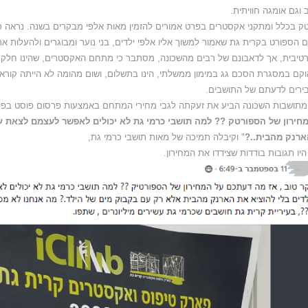
 וגם אומגה חוויתית.
ק בכלל ומתקני אקסטרים בפרט אמורים להזמין מאות אלפי מבקרים בשנה. נראה כי 
 הספורט בקרית גת שאמור למשוך אליו אלפי ילדים, בני נוער ומבוגרים ולהעלות א
טיבית, אך לדאבונם של רבים מהשכונה, מסתבר כי מתחם האקסטרים, שהינו חלק
וקם במסגרת הסכם גג במימון ממשלתי, הינו בתשלום, ושום מהומה לא הייתה קורא
בירים לדעתם של התושבים.
תושבות השכונה הביע את זעקתה לגבי מחירי המתחם באמצעות פרסום פוסט בפייס
חירון של הספורטק ?? למה תושבי כרמי גת לא יכולים לאפשר לעצמם לצאת עם
רנק מהבית..?
" וקיבלה תמיכה של מאות תושבי כרמי גת,
היו תגובות בודדות שצידדו את המחירון.