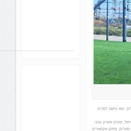
 דומנים עם השקעה ממשלתית של כ- 30 מיליון שקלים. הוא נחשב למרכז
רסל, סקייט פארק ענקי,
מיני פיץ' ומגרשי כדורעף חופים. לאוהבי אקסטרים המתחם מציע קיר טיפוס בגובה של 16 מטרים, מתקן אקסטרים