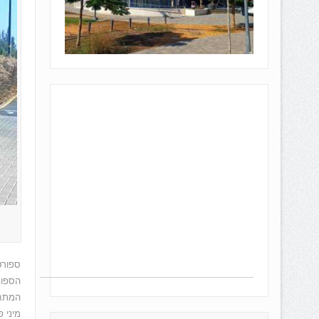
הספור
המתחם