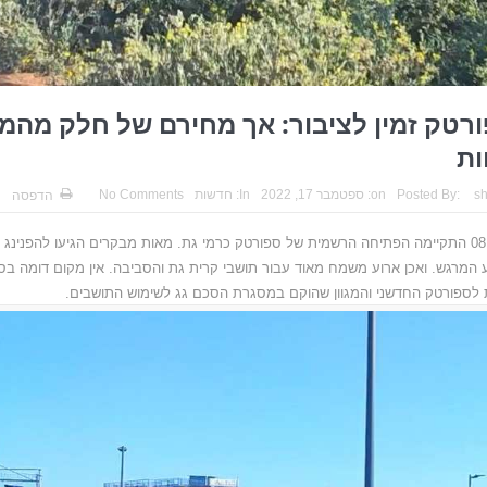
רטק זמין לציבור: אך מחירם של חלק מהמ
ות
s
Posted By:
on:
ספטמבר 17, 2022
In:
חדשות
No Comments
הדפסה
ב 08.09 התקיימה הפתיחה הרשמית של ספורטק כרמי גת. מאות מבקרים הגיעו להפנינג 
 המרגש. ואכן ארוע משמח מאוד עבור תושבי קרית גת והסביבה. אין מקום דומה בסב
לספורטק החדשני והמגוון שהוקם במסגרת הסכם גג לשימוש התושבים.