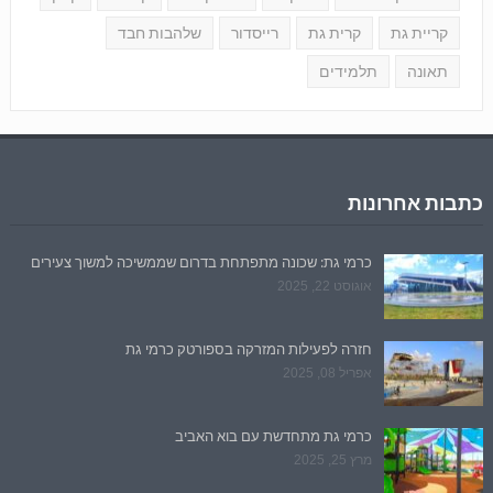
קריית גת
קרית גת
רייסדור
שלהבות חבד
תאונה
תלמידים
כתבות אחרונות
כרמי גת: שכונה מתפתחת בדרום שממשיכה למשוך צעירים
אוגוסט 22, 2025
חזרה לפעילות המזרקה בספורטק כרמי גת
אפריל 08, 2025
כרמי גת מתחדשת עם בוא האביב
מרץ 25, 2025