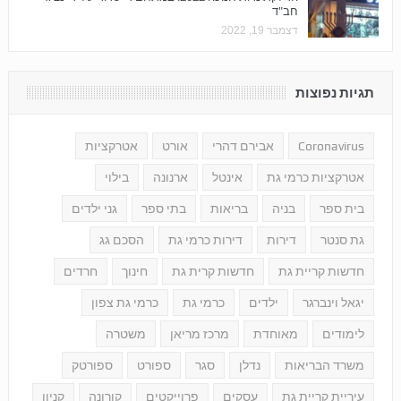
חב"ד
דצמבר 19, 2022
תגיות נפוצות
Coronavirus
אבירם דהרי
אורט
אטרקציות
אטרקציות כרמי גת
אינטל
ארנונה
בילוי
בית ספר
בניה
בריאות
בתי ספר
גני ילדים
גת סנטר
דירות
דירות כרמי גת
הסכם גג
חדשות קריית גת
חדשות קרית גת
חינוך
חרדים
יגאל וינברגר
ילדים
כרמי גת
כרמי גת צפון
לימודים
מאוחדת
מרכז מריאן
משטרה
משרד הבריאות
נדלן
סגר
ספורט
ספורטק
עיריית קריית גת
עסקים
פרוייקטים
קורונה
קניון