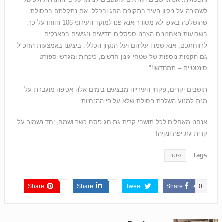
לשמירה על ניקיון העיר בתקופת החג ובכלל. אם נתקלתם בפסולת
שהושלכה באופן לא מסודר אנא פנו למוקד העירוני 106 ודווחו על כך.
בשבועות האחרונים הצבנו ספסלים חדישים ונגישים בפארקים
לרווחתכם, אנא שמרו עליהם ועל הנקיון הכללי. ביצענו באמצעות החכ"ל
גם הקמות נוספות של שטחי גינון חדשים, כיכרות ומגרשי ספורט
סינטטיים – תתחדשו!".
תושבים יקרים, פקחי העירייה מבצעים בימים אלה אכיפה מוגברת על
מנת למנוע השלכת פסולת שלא על פי ההנחיות.
אנחנו מאחלים לכל תושבי קרית גת חג פסח כשר ושמח, יחד נשמור על
קרית גת יפה ונקיה!
Tags:
פסח
Share
Share
Tweet
Share
0