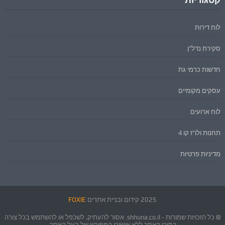
לוח דירות
סקירת נדל"ן
חדשות כרמי גת
עסקים מקומיים
לוח ארועים
תחנות ולו"ז קו 4
מדיניות פרטיות
2025 קידום ובניית אתרים
FOXIE
© כל הזכויות שמורות - shhuna.co.il. אסור להעתיק, לשכפל או להשתמש בכל צורה
בתוכן האתר ללא אישורו המפורש של בעל האתר.