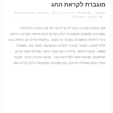
מוגברת לקראת החג
shhuna
Posted By:
on:
מרץ 17, 2021
In:
חדשות
No Comments
הדפסה
Email
אגף איכות הסביבה בעיריית קרית גת יחד עם החברה הכלכלית
משקיעים מאמצים ומשאבים רבים בקידום ניקיון וטיפוח הסביבה הירוקה
בעיר לרווחת התושבים במהלך כל השנה. בתקופת טרום חג הפסח הבא
עלינו לטובה, תוגבר המערך העירוני באמצעות: מנופי גזם, משאיות
אשפה, מכונות טיאוט, סיירות ניקיון ועובדי ניקיון, שטיפת טמוני קרקע
ואחזקתם, שטיפה חמה למדרכות העיר, מבצע הדברה רוחבי, תגבור
עובדי הגינון ושתילת פרחים, נקיון שטחים באמצעות כלים כבדים ועוד.