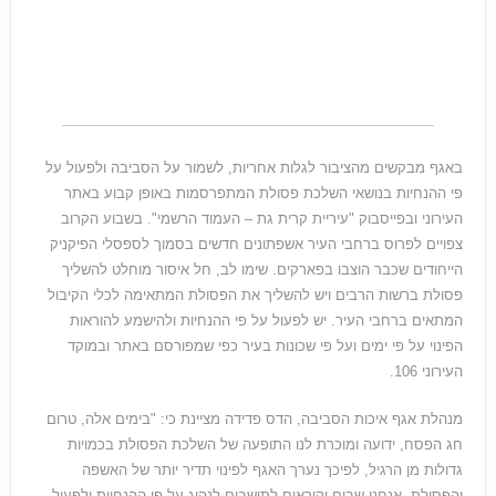
באגף מבקשים מהציבור לגלות אחריות, לשמור על הסביבה ולפעול על
פי ההנחיות בנושאי השלכת פסולת המתפרסמות באופן קבוע באתר
העירוני ובפייסבוק "עיריית קרית גת – העמוד הרשמי". בשבוע הקרוב
צפויים לפרוס ברחבי העיר אשפתונים חדשים בסמוך לספסלי הפיקניק
הייחודים שכבר הוצבו בפארקים. שימו לב, חל איסור מוחלט להשליך
פסולת ברשות הרבים ויש להשליך את הפסולת המתאימה לכלי הקיבול
המתאים ברחבי העיר. יש לפעול על פי ההנחיות ולהישמע להוראות
הפינוי על פי ימים ועל פי שכונות בעיר כפי שמפורסם באתר ובמוקד
העירוני 106.
מנהלת אגף איכות הסביבה, הדס פדידה מציינת כי: "בימים אלה, טרום
חג הפסח, ידועה ומוכרת לנו התופעה של השלכת הפסולת בכמויות
גדולות מן הרגיל, לפיכך נערך האגף לפינוי תדיר יותר של האשפה
והפסולת. אנחנו שבים וקוראים לתושבים לנהוג על פי ההנחיות ולפעול