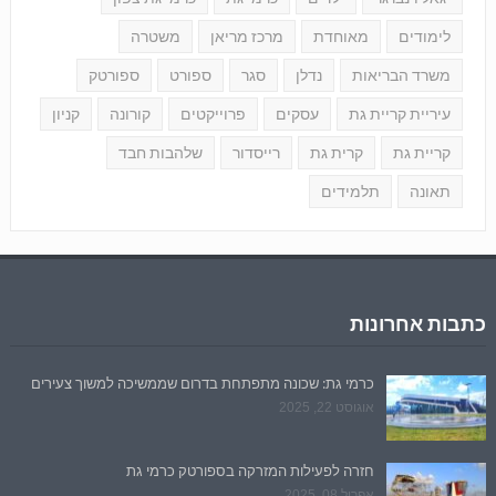
לימודים
מאוחדת
מרכז מריאן
משטרה
משרד הבריאות
נדלן
סגר
ספורט
ספורטק
עיריית קריית גת
עסקים
פרוייקטים
קורונה
קניון
קריית גת
קרית גת
רייסדור
שלהבות חבד
תאונה
תלמידים
כתבות אחרונות
כרמי גת: שכונה מתפתחת בדרום שממשיכה למשוך צעירים
אוגוסט 22, 2025
חזרה לפעילות המזרקה בספורטק כרמי גת
אפריל 08, 2025