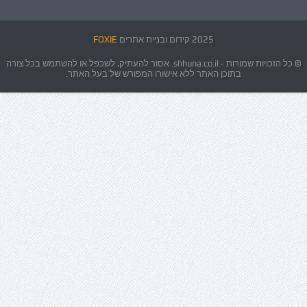
2025 קידום ובניית אתרים
FOXIE
© כל הזכויות שמורות - shhuna.co.il. אסור להעתיק, לשכפל או להשתמש בכל צורה
בתוכן האתר ללא אישורו המפורש של בעל האתר.