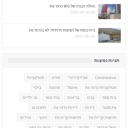
החלה הבניה של BIG כרמי גת!
פברואר 04, 2020
בית כנסת של הציונות הדתית? לא בכרמי גת
מאי 06, 2021
תגיות נפוצות
Coronavirus
אבירם דהרי
אורט
אטרקציות
אטרקציות כרמי גת
אינטל
ארנונה
בילוי
בית ספר
בניה
בריאות
בתי ספר
גני ילדים
גת סנטר
דירות
דירות כרמי גת
הסכם גג
חדשות קריית גת
חדשות קרית גת
חינוך
חרדים
יגאל וינברגר
ילדים
כרמי גת
כרמי גת צפון