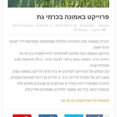
פרוייקט באמונה בכרמי גת
shhuna
Posted By:
on:
יוני 08, 2019
In:
פרוייקטים
No Comments
הדפסה
Email
חברת 'באמונה' מבין החברות הגדולות שמתמחות בפתרונות דיור לציבור
הדתי-לאומי.
פרוייקט באמונה בונה מתחם לאוכלוסיה דתית-לאומית בכרמי גת.
יחידות הדיור יותאמו באופן בלעדי לציבור הדתי, ויכללו מרפסות סוכה
ומעליות שבת.
עם הסלוגן של הפרוייקט 'לסרוגים יש בית חדש' פרוייקט באמונה מציע
מגוון רחב של תמהיל הדירות: 3,4, 5 חדרים וכן דירות פנטהאוז וקוטג'ים.
החברה משווקת דירות במחירים אטרקטיביים שנובעים מארגון וליווי
קבוצות רכישה בכל מה שקשור להליכים משפטיים ואדריכלות.
לרשימת כל הפרוייקטים בכרמי גת