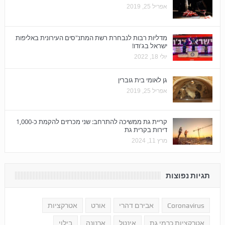
אפריל 25, 2019
מדליות רבות לנבחרת רשת המתנ"סים העירונית באליפות
ישראל בג'ודו!
יולי 18, 2022
גן לאומי בית גוברין
אפריל 25, 2019
קריית גת ממשיכה להתרחב: שני מכרזים להקמת כ-1,000
דירות בקרית גת
מרץ 11, 2024
תגיות נפוצות
Coronavirus
אבירם דהרי
אורט
אטרקציות
אטרקציות כרמי גת
אינטל
ארנונה
בילוי