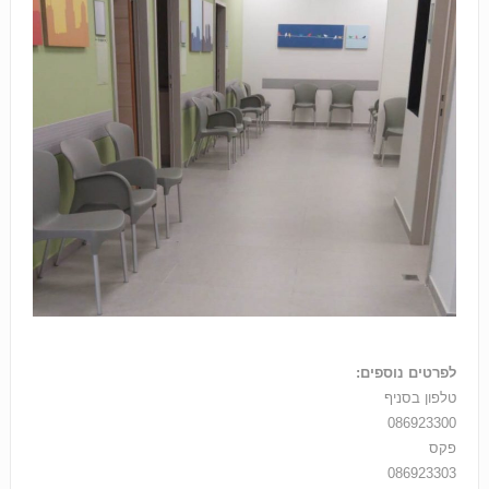
לפרטים נוספים:
טלפון בסניף
086923300
פקס
086923303