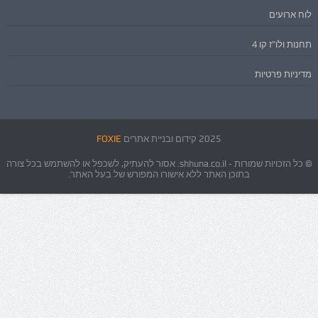
לוח ארועים
תחנות ולו"ז קו 4
מדיניות פרטיות
2025 קידום ובניית אתרים
FOXIE
© כל הזכויות שמורות - shhuna.co.il. אסור להעתיק, לשכפל או להשתמש בכל צורה
בתוכן האתר ללא אישורו המפורש של בעל האתר.