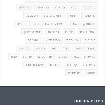
בית ספר
בניה
בריאות
בתי ספר
גני ילדים
גת סנטר
דירות
דירות כרמי גת
הסכם גג
חדשות קריית גת
חדשות קרית גת
חינוך
חרדים
יגאל וינברגר
ילדים
כרמי גת
כרמי גת צפון
לימודים
מאוחדת
מרכז מריאן
משטרה
משרד הבריאות
נדלן
סגר
ספורט
ספורטק
עיריית קריית גת
עסקים
פרוייקטים
קורונה
קניון
קריית גת
קרית גת
רייסדור
שלהבות חבד
תאונה
תלמידים
כתבות אחרונות