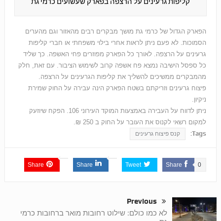
קליפות גרעינים על הרצפה בפארק שעשועים כרמי גת
הפארק הגדול של כרמי גת מושך מבקרים רבים מהאזור וגם מהערים
הסמוכות. לא פעם ניתן לראות אחרי בילוי משפחתי או חברי קליפות
גרעינים על הרצפה. לאורך כל הפארק מפוזרים פחי האשפה. כך שליד
כל ספסל הישיבה נמצא פח אשפה קרוב לשימוש הציבור. עם זאת, חלק
מהמבקרים ממשיכים להשליך את קליפות הגרעינים על הרצפה.
פיצוח גרעינים וזריקתם בשטח הפארק הינה עבירה על החוק שמירת
ניקיון.
ניתן לדווח על העבירה באמצעות המוקד העירוני 106. הפקח שיוזעק
למקום רשאי לקנוס את העובר על החוק ב 250 ₪.
Tags:
קנס פיצוח גרעינים
Share
Share
Tweet
Share
0
Previous
לא כמו כולם: שילוט רחובות מואר ברחובות כרמי