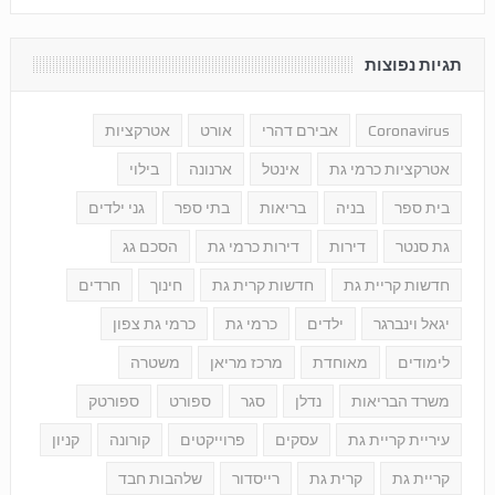
תגיות נפוצות
Coronavirus
אבירם דהרי
אורט
אטרקציות
אטרקציות כרמי גת
אינטל
ארנונה
בילוי
בית ספר
בניה
בריאות
בתי ספר
גני ילדים
גת סנטר
דירות
דירות כרמי גת
הסכם גג
חדשות קריית גת
חדשות קרית גת
חינוך
חרדים
יגאל וינברגר
ילדים
כרמי גת
כרמי גת צפון
לימודים
מאוחדת
מרכז מריאן
משטרה
משרד הבריאות
נדלן
סגר
ספורט
ספורטק
עיריית קריית גת
עסקים
פרוייקטים
קורונה
קניון
קריית גת
קרית גת
רייסדור
שלהבות חבד