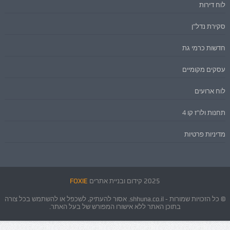
לוח דירות
סקירת נדל"ן
חדשות כרמי גת
עסקים מקומיים
לוח ארועים
תחנות ולו"ז קו 4
מדיניות פרטיות
2025 קידום ובניית אתרים
FOXIE
© כל הזכויות שמורות - shhuna.co.il. אסור להעתיק, לשכפל או להשתמש בכל צורה
בתוכן האתר ללא אישורו המפורש של בעל האתר.