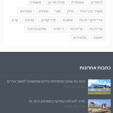
לימודים
מאוחדת
מרכז מריאן
משטרה
משרד הבריאות
נדלן
סגר
ספורט
ספורטק
עיריית קריית גת
עסקים
פרוייקטים
קורונה
קניון
קריית גת
קרית גת
רייסדור
שלהבות חבד
תאונה
תלמידים
כתבות אחרונות
כרמי גת: שכונה מתפתחת בדרום שממשיכה למשוך צעירים
אוגוסט 22, 2025
חזרה לפעילות המזרקה בספורטק כרמי גת
אפריל 08, 2025