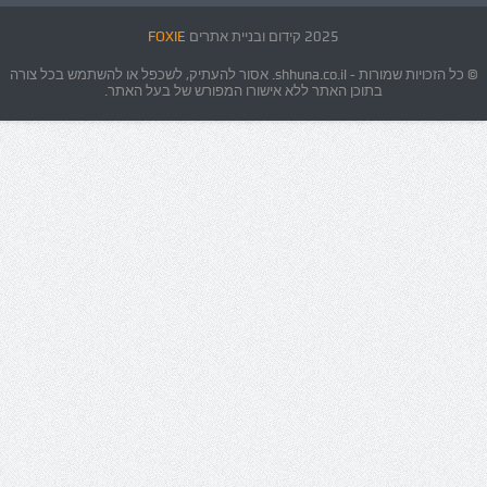
2025 קידום ובניית אתרים
FOXIE
© כל הזכויות שמורות - shhuna.co.il. אסור להעתיק, לשכפל או להשתמש בכל צורה
בתוכן האתר ללא אישורו המפורש של בעל האתר.