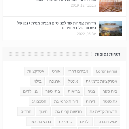
נובמבר 12, 2019
הדירות נגמרות עוד לפני סיום הבניה: ממיתוג נכון של
השכונה כולם מרוויחים
יולי 05, 2022
תגיות נפוצות
Coronavirus
אבירם דהרי
אורט
אטרקציות
אטרקציות כרמי גת
אינטל
ארנונה
בילוי
בית ספר
בניה
בריאות
בתי ספר
גני ילדים
גת סנטר
דירות
דירות כרמי גת
הסכם גג
חדשות קריית גת
חדשות קרית גת
חינוך
חרדים
יגאל וינברגר
ילדים
כרמי גת
כרמי גת צפון