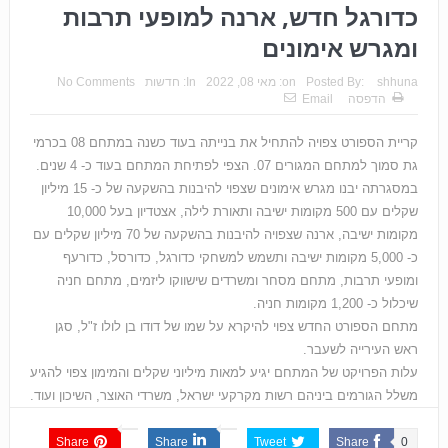
כדורגל חדש, ארנה למופעי תרבות
ומגרש אימונים
shhuna
Posted By:
on:
מאי 08, 2022
In:
חדשות
No Comments
הדפסה
Email
קריית הספורט צפויה להתחיל את בנייתה בעוד כשנה במתחם 08 בכרמי
גת סמוך למתחם המגורים 07. הצפי לפתיחת המתחם בעוד כ- 4 שנים.
במסגרתה יבנו מגרש אימונים שצפוי להיבנות בהשקעה של כ- 15 מיליון
שקלים עם 500 מקומות ישיבה ותאורת לילה, אצטדיון בעל 10,000
מקומות ישיבה, ארנה שצפויה להיבנות בהשקעה של 70 מיליון שקלים עם
כ- 5,000 מקומות ישיבה ותשמש למשחקי כדורגל, כדורסל, כדורעף
ומופעי תרבות, מתחם מסחר ומשרדים שישווקו ליזמים, מתחם חניה
שיכלול כ- 1,200 מקומות חניה.
מתחם הספורט החדש צפוי להיקרא על שמו של דודו בן לולו ז"ל, סגן
ראש העירייה לשעבר.
עלות הפרויקט של המתחם יגיע למאות מיליוני שקלים והמימון צפוי להגיע
משלל הגורמים ביניהם רשות מקרקעי ישראל, משרדי האוצר, השיכון ועוד.
Share
Share
Tweet
Share
0