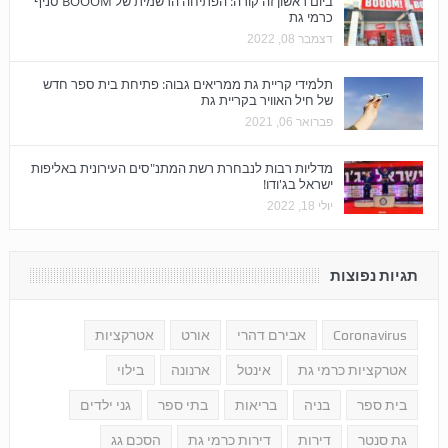
ביום ראשון זה קורה: הפתיחה הרשמית של BOOOM סניף
כרמי גת
דצמבר 08, 2022
תלמידי קריית גת ממריאים גבוה: פתיחת בית ספר חדש
של חיל האוויר בקריית גת
פברואר 06, 2021
מדליות רבות לנבחרת רשת המתנ"סים העירונית באליפות
ישראל בג'ודו!
יולי 18, 2022
תגיות נפוצות
Coronavirus
אבירם דהרי
אורט
אטרקציות
אטרקציות כרמי גת
אינטל
ארנונה
בילוי
בית ספר
בניה
בריאות
בתי ספר
גני ילדים
גת סנטר
דירות
דירות כרמי גת
הסכם גג