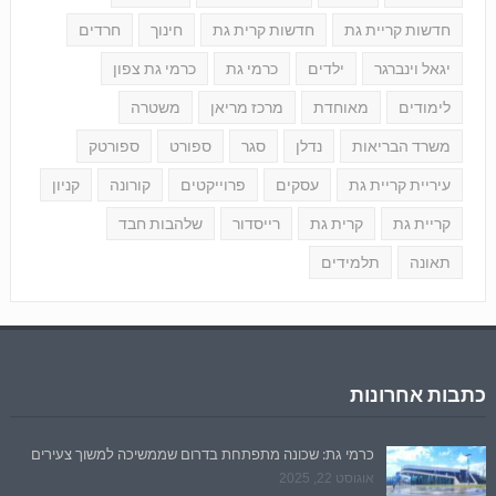
חדשות קריית גת
חדשות קרית גת
חינוך
חרדים
יגאל וינברגר
ילדים
כרמי גת
כרמי גת צפון
לימודים
מאוחדת
מרכז מריאן
משטרה
משרד הבריאות
נדלן
סגר
ספורט
ספורטק
עיריית קריית גת
עסקים
פרוייקטים
קורונה
קניון
קריית גת
קרית גת
רייסדור
שלהבות חבד
תאונה
תלמידים
כתבות אחרונות
כרמי גת: שכונה מתפתחת בדרום שממשיכה למשוך צעירים
אוגוסט 22, 2025