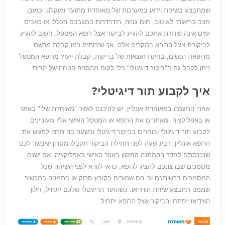
שמתבצע בשיחת וידאו במערכות של מאוחדת מתועד ומוקלט. כמובן
מצב בריאותי לא טוב, חום גבוה, הידרדרות במצבכם הכללי או כאבים
עזים אינה פותרת אתכם להגיע לביקור אצל רופא המטפל. חשוב להגיע
לביקורת אצל הרופא במקרים אלה. אך שירותים כמו קבלת מרשם
מרופאת הנשים, בחינת תוצאות של בדיקות, קבלת ייעוץ מרופא המטפל
ניתן לקבל גם ב"ביקור דיגיטלי" בלי לקום מהספה הנוחה של הבית.
איך לקבוע תור דיגיטלי?
אחרי הרשמה במאוחדת אונליין, יש להיכנס לאזור "מאוחדת שלי" באתר
או באפליקציה. מאתרים את הרופא או המטפל האישי אליו מעוניינים
לקבוע תור דיגיטלי ובוחרים בביקור דיגיטלי ובשעה בה תרצו לפגוש את
הרופא אונליין. רבע שעה לפני תחילת הביקור תקבלו מסרון שיבשר לכם
שנכנסתם לחדר ההמתנה המקוון באזור האישי באפליקציה. אם ישנם
מסמכים שברצונכם להציג לרופא, כדאי לוודא לפני השיחה שכל
המסמכים ברשותכם וכי הם שמורים בקובץ סרוק או בתמונה במכשיר
שממנו תתבצע שיחת הווידיאו. כשהתור הדיגיטלי שלכם יתחיל, חלון
הווידיאו ייפתח והביקור אצל הרופא יתחיל.