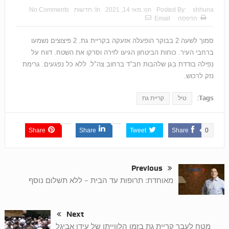
shhuna
Posted By:
on:
מאי 14, 2021
In:
חדשות
No Comments
הדפסה
Email
סמוך לשעה 2 בבוקר הופעלה אזעקה בקריית גת. 2 פיצוצים נשמעו
ברחבי העיר. כוחות הביטחון הגיעו לזירה וסרקו את השטח. דווח על
נפילה בודדת בגן שלהבות חב"ד ברחוב צה"ל. ללא כל נפגעים. גרימת
נזק לרכוש.
Tags:
טיל
קריית גת
Share
Share
Tweet
Share
0
Previous
מאוחדת: תרופות עד הבית – ללא תשלום נוסף
Next
מטח לעבר קריית גת בזמן הלווייתו של עידו אביגל