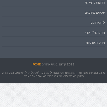
חדשות כרמי גת
עסקים מקומיים
לוח ארועים
תחנות ולו"ז קו 4
מדיניות פרטיות
2025 קידום ובניית אתרים
FOXIE
© כל הזכויות שמורות - shhuna.co.il. אסור להעתיק, לשכפל או להשתמש בכל צורה
בתוכן האתר ללא אישורו המפורש של בעל האתר.