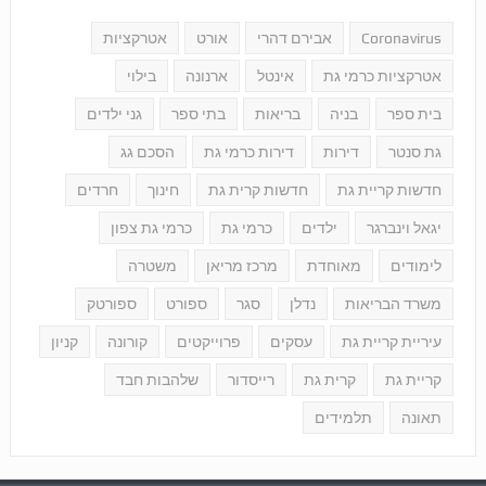
Coronavirus
אבירם דהרי
אורט
אטרקציות
אטרקציות כרמי גת
אינטל
ארנונה
בילוי
בית ספר
בניה
בריאות
בתי ספר
גני ילדים
גת סנטר
דירות
דירות כרמי גת
הסכם גג
חדשות קריית גת
חדשות קרית גת
חינוך
חרדים
יגאל וינברגר
ילדים
כרמי גת
כרמי גת צפון
לימודים
מאוחדת
מרכז מריאן
משטרה
משרד הבריאות
נדלן
סגר
ספורט
ספורטק
עיריית קריית גת
עסקים
פרוייקטים
קורונה
קניון
קריית גת
קרית גת
רייסדור
שלהבות חבד
תאונה
תלמידים