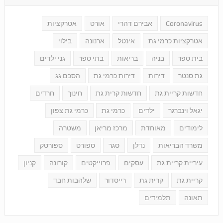
Coronavirus
אבירם דהרי
אורט
אטרקציות
אטרקציות כרמי גת
אינטל
ארנונה
בילוי
בית ספר
בניה
בריאות
בתי ספר
גני ילדים
גת סנטר
דירות
דירות כרמי גת
הסכם גג
חדשות קריית גת
חדשות קרית גת
חינוך
חרדים
יגאל וינברגר
ילדים
כרמי גת
כרמי גת צפון
לימודים
מאוחדת
מרכז מריאן
משטרה
משרד הבריאות
נדלן
סגר
ספורט
ספורטק
עיריית קריית גת
עסקים
פרוייקטים
קורונה
קניון
קריית גת
קרית גת
רייסדור
שלהבות חבד
תאונה
תלמידים