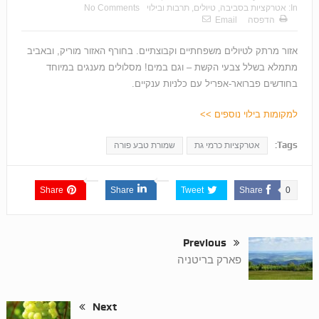
In:
אטרקציות בסביבה
,
טיולים
,
תרבות ובילוי
No Comments
הדפסה
Email
אזור מרתק לטיולים משפחתיים וקבוצתיים. בחורף האזור מוריק, ובאביב
מתמלא בשלל צבעי הקשת – וגם במים! מסלולים מענגים במיוחד
בחודשים פברואר-אפריל עם כלניות ענקיים.
למקומות בילוי נוספים >>
Tags:
אטרקציות כרמי גת
שמורת טבע פורה
Share
Share
Tweet
Share
0
Previous
פארק בריטניה
Next