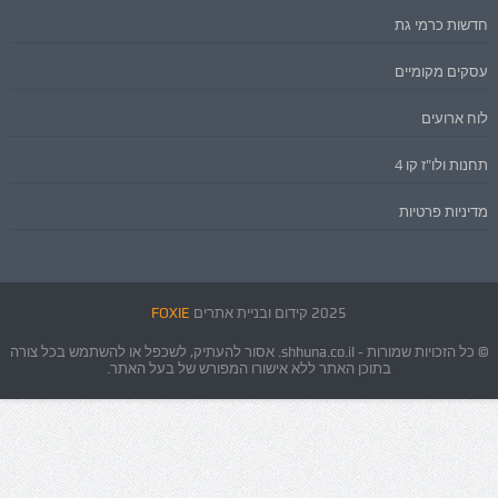
חדשות כרמי גת
עסקים מקומיים
לוח ארועים
תחנות ולו"ז קו 4
מדיניות פרטיות
2025 קידום ובניית אתרים
FOXIE
© כל הזכויות שמורות - shhuna.co.il. אסור להעתיק, לשכפל או להשתמש בכל צורה
בתוכן האתר ללא אישורו המפורש של בעל האתר.