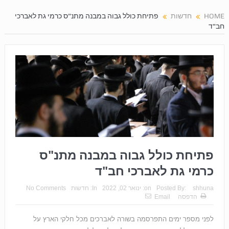
HOME
חדשות
פתיחת כולל גבוה במבנה מתנ"ס כרמי גת לאברכי
חב"ד
פתיחת כולל גבוה במבנה מתנ"ס
כרמי גת לאברכי חב"ד
shhuna
Posted By:
on:
ינואר 02, 2022
In:
חדשות
No Comments
הדפסה
Email
לפני מספר ימים התפרסמה בשורה לאברכים מכל חלקי הארץ על