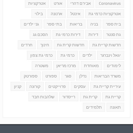
Coronavirus
אבירם דהרי
אורט
אטרקציות
אטרקציות כרמי גת
אינטל
ארנונה
בילוי
בית ספר
בניה
בריאות
בתי ספר
גני ילדים
גת סנטר
דירות
דירות כרמי גת
הסכם גג
חדשות קריית גת
חדשות קרית גת
חינוך
חרדים
יגאל וינברגר
ילדים
כרמי גת
כרמי גת צפון
לימודים
מאוחדת
מרכז מריאן
משטרה
משרד הבריאות
נדלן
סגר
ספורט
ספורטק
עיריית קריית גת
עסקים
פרוייקטים
קורונה
קניון
קריית גת
קרית גת
רייסדור
שלהבות חבד
תאונה
תלמידים