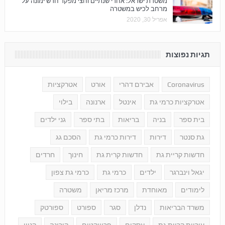
משטרת ישראל: אחרי שנתיים וחצי מפקד חדש ימונה על
מרחב לכיש במשטרה
אפריל 30, 2020
תגיות נפוצות
Coronavirus
אבירם דהרי
אורט
אטרקציות
אטרקציות כרמי גת
אינטל
ארנונה
בילוי
בית ספר
בניה
בריאות
בתי ספר
גני ילדים
גת סנטר
דירות
דירות כרמי גת
הסכם גג
חדשות קריית גת
חדשות קרית גת
חינוך
חרדים
יגאל וינברגר
ילדים
כרמי גת
כרמי גת צפון
לימודים
מאוחדת
מרכז מריאן
משטרה
משרד הבריאות
נדלן
סגר
ספורט
ספורטק
עיריית קריית גת
עסקים
פרוייקטים
קורונה
קניון