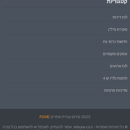
קטגוריות
לוח דירות
סקירת נדל"ן
חדשות כרמי גת
עסקים מקומיים
לוח ארועים
תחנות ולו"ז קו 4
מדיניות פרטיות
2025 קידום ובניית אתרים
FOXIE
© כל הזכויות שמורות - shhuna.co.il. אסור להעתיק, לשכפל או להשתמש בכל צורה