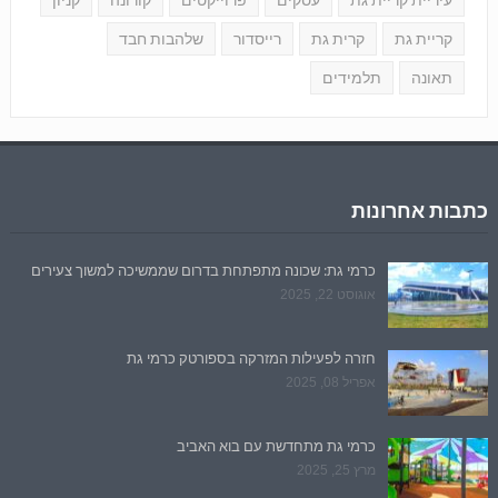
קריית גת
קרית גת
רייסדור
שלהבות חבד
תאונה
תלמידים
כתבות אחרונות
כרמי גת: שכונה מתפתחת בדרום שממשיכה למשוך צעירים
אוגוסט 22, 2025
חזרה לפעילות המזרקה בספורטק כרמי גת
אפריל 08, 2025
כרמי גת מתחדשת עם בוא האביב
מרץ 25, 2025