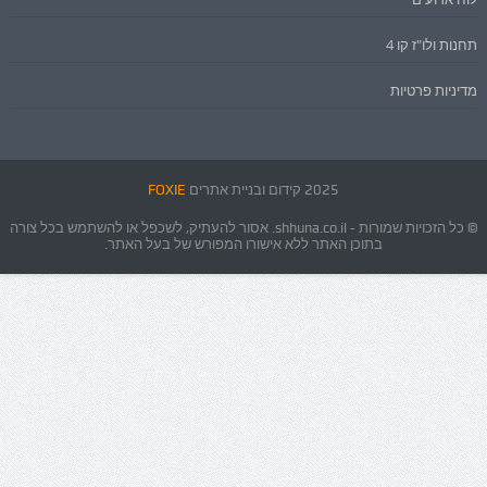
תחנות ולו"ז קו 4
מדיניות פרטיות
2025 קידום ובניית אתרים
FOXIE
© כל הזכויות שמורות - shhuna.co.il. אסור להעתיק, לשכפל או להשתמש בכל צורה
בתוכן האתר ללא אישורו המפורש של בעל האתר.