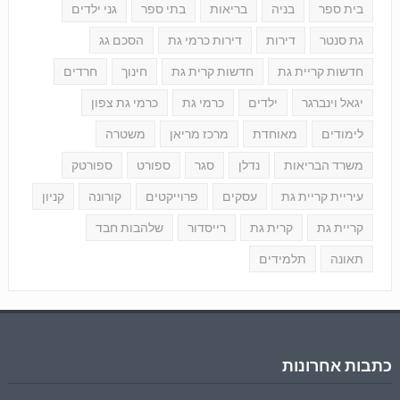
בית ספר
בניה
בריאות
בתי ספר
גני ילדים
גת סנטר
דירות
דירות כרמי גת
הסכם גג
חדשות קריית גת
חדשות קרית גת
חינוך
חרדים
יגאל וינברגר
ילדים
כרמי גת
כרמי גת צפון
לימודים
מאוחדת
מרכז מריאן
משטרה
משרד הבריאות
נדלן
סגר
ספורט
ספורטק
עיריית קריית גת
עסקים
פרוייקטים
קורונה
קניון
קריית גת
קרית גת
רייסדור
שלהבות חבד
תאונה
תלמידים
כתבות אחרונות