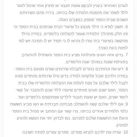
לגורם האחראי בעניין ולבקש שעות תגבור או פתרון אחר שיכול לעזור
לילד לשפר את מיומנות הלמידה שלו בכיתה. ביררו מהם השירותים
השונים שבית הספר מספק במצבים כאלה.
6. חשוב לוודא כי הילד מבצע כל שיעורי הבית שניתנים בבית הספר וכי
זהו חלק מתהליך הלמידה שעוזר להצלחה בלימודים. במידה והילד
מתקשה בשיעורי בית עזרו לו והראו לו כי תמיד יש לו תמיכה ויש למי
לפנות בעת הצורך.
7. בדקו איזה חוגים ופעילויות מציע בית הספר והשתדלו להתעדכן
בפעילות שונות במהלך שנת הלימודים.
8. דעו את זכויותיכם כהורים לקבלת שירותים שונים מטעם בית הספר.
במידה וילדכם סובל מלקויות למידה בדקו אילו שירותים מיוחדים מגיע
לקבל לילד שלכם על מנת לעלות את ההצלחה הלימודית שלו בבית
הספר, האם ישנם חוגים מיוחדים שיעזרו לילד שכם להתגבר על קשיי
לימוד שונים, האם יש שעות תגבור לילדים שמתקשים בלימודים ועוד.
9. אם לילד שלכם קשה להשתלב מבחינה חברתית או הוא מביע חששות
כלפי תלמידים אחרים בכיתה, צרו קשר עם המחנך או מנהל בית הספר
והעלו את החששות שלכם לפניהם. נסו לבדוק יחד את הנושא ולהגיע
לפתרון.
10. עודדו את ילדכם לקרוא ספרים. ספרים עוזרים לפתח חשיבה