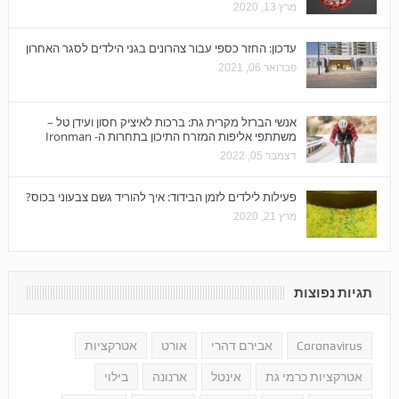
מרץ 13, 2020
עדכון: החזר כספי עבור צהרונים בגני הילדים לסגר האחרון
פברואר 06, 2021
אנשי הברזל מקרית גת: ברכות לאיציק חסון ועידן טל –
משתתפי אליפות המזרח התיכון בתחרות ה- Ironman‏
דצמבר 05, 2022
פעילות לילדים לזמן הבידוד: איך להוריד גשם צבעוני בכוס?
מרץ 21, 2020
תגיות נפוצות
Coronavirus
אבירם דהרי
אורט
אטרקציות
אטרקציות כרמי גת
אינטל
ארנונה
בילוי