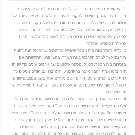
1. היפגשו עם המורה העתידי של ילדיכם טרם תחילת שנת הלימודים.
היכרות עם המחנך חשובה לתקשורת עתידית ולהבנה מעמיקה יותר על
יכולות למידה של הילד. בשיחה עם המורה ניתן לעלות קשיים ידועים
בלמידה וכן חששות שלכם ושל הילד לפני שנת לימודים. המורה יכול
להמליץ על מספר טיפים נהדרים שיכולים לעזור לילד שלכם ויתרום
להצלחה למודים עתידית.
2. כדאי להכיר צוות בית הספר שעוסק בתחומים שונים על מנת לפנות
תוך זמן קצר לגורם הלרבטי בעת הצורך. בקשו פרטי התקשרות עם
מזכירות בית הספר, דוא"ל ומספרי טלפונים של גורמים שונים כדי שניתן
יהיה בזמן אמת לקבל מענה בהקדם. 3. התחברו עם הורים נוספים כדי
להתעדכן בדברים שונים. הורים רבים נעזרים אחד בשני במצבים שונים
למשל, איסוף הילד שלכם אם התעכבתם בעבודה, חגיגות משותפות של
ימי הולדת ועוד.
4. דברו עם המחנך לגבי הספק ילדכם ביחס לשאר הכיתה. האם הילד
שלכם מבין את המסרים שמועברים בכיתה? האם הילד מצליח לעשות
שיעורי בית? איך הילד משתלב עם שאר התלמידים בכיתה? במידה והילד
פיתח קשיים באחד התחומים, המחנך יכול להמליץ כיצד ניתן להתגבר
על קשיים אלה, ובשיתוף פעולה של המחנך ניתן לגשר בין הפערים.
5. אם ילדכם סובל מלקויות למידה ניתן לפנות למנהלת בית הספר או