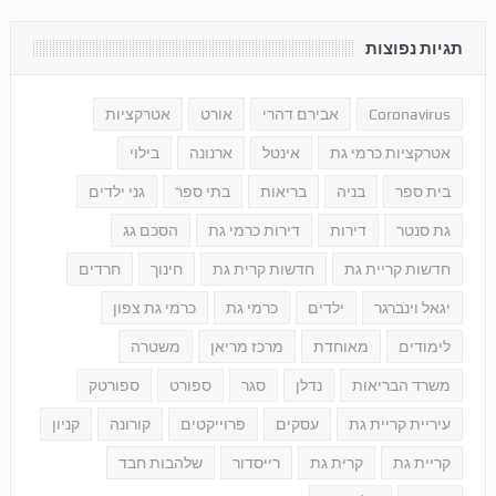
תגיות נפוצות
Coronavirus
אבירם דהרי
אורט
אטרקציות
אטרקציות כרמי גת
אינטל
ארנונה
בילוי
בית ספר
בניה
בריאות
בתי ספר
גני ילדים
גת סנטר
דירות
דירות כרמי גת
הסכם גג
חדשות קריית גת
חדשות קרית גת
חינוך
חרדים
יגאל וינברגר
ילדים
כרמי גת
כרמי גת צפון
לימודים
מאוחדת
מרכז מריאן
משטרה
משרד הבריאות
נדלן
סגר
ספורט
ספורטק
עיריית קריית גת
עסקים
פרוייקטים
קורונה
קניון
קריית גת
קרית גת
רייסדור
שלהבות חבד