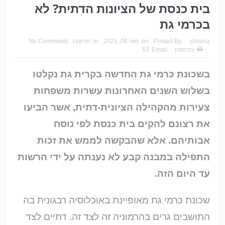
בית כנסת של הציונות הדתית? לא
בכרמי גת
shhuna
Posted By:
on:
מאי 06, 2021
In:
חדשות
No Comments
הדפסה
Email
בשכונת כרמי גת החדשה בקרית גת נקלטו
בשלוש השנים האחרונות עשרות משפחות
צעירות מהקהילה הציונית-דתית, אשר הביעו
את רצונם להקים בית כנסת לפי נוסח
אבותיהם. אלא שהבקשה לממש את זכות
התפילה במבנה קבע לא נענתה על ידי הרשות
עד היום הזה.
שכונת כרמי גת מאופיינת באוכלוסיה רבגונית בה
התושבים גרים בהרמוניה זה לצד זה. דתיים לצד