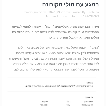
במגע עם חולי הקורונה
shhuna
Posted By:
on:
מרץ 23, 2020
In:
בריאות
,
חדשות
No Comments
הדפסה
Email
משרד הבריאות משיק אפליקציה "המגן" – יישומון לאומי למניעת
התפשטות נגיף קורונה שמאפשר לכם לדעת אם הייתם במגע עם
חולים והיכן ואף לקבל התרעות על כך.
"המגן" זה ישומון (אפליקציה) שמאפשר זיהוי של מגעים בין חולים
מאומתים לבין אנשים שבאו עימם במגע ב 14 ימים שקדמו לאבחון
המחלה אצל החולה. האפליקציה הושקה אתמול (ביום ראשון) ומאפשרת
לכל אחד ואחת לדעת באופן מהיר האם היינו במגע עם חולה קורונה
מאומת. כך נוכל לעצור את התפשטות הנגיף ולהגן על הקרובים לנו.