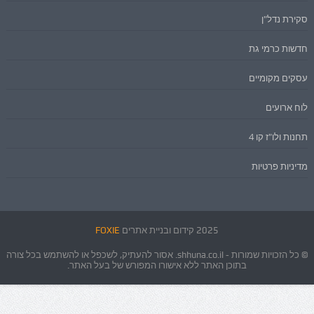
סקירת נדל"ן
חדשות כרמי גת
עסקים מקומיים
לוח ארועים
תחנות ולו"ז קו 4
מדיניות פרטיות
2025 קידום ובניית אתרים
FOXIE
© כל הזכויות שמורות - shhuna.co.il. אסור להעתיק, לשכפל או להשתמש בכל צורה
בתוכן האתר ללא אישורו המפורש של בעל האתר.