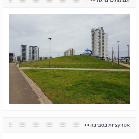
תמונות כרמי גת <<
אטרקציות בסביבה <<