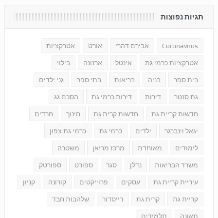
תגיות נפוצות
Coronavirus
אבירם דהרי
אורט
אטרקציות
אטרקציות כרמי גת
אינטל
ארנונה
בילוי
בית ספר
בניה
בריאות
בתי ספר
גני ילדים
גת סנטר
דירות
דירות כרמי גת
הסכם גג
חדשות קריית גת
חדשות קרית גת
חינוך
חרדים
יגאל וינברגר
ילדים
כרמי גת
כרמי גת צפון
לימודים
מאוחדת
מרכז מריאן
משטרה
משרד הבריאות
נדלן
סגר
ספורט
ספורטק
עיריית קריית גת
עסקים
פרוייקטים
קורונה
קניון
קריית גת
קרית גת
רייסדור
שלהבות חבד
תאונה
תלמידים