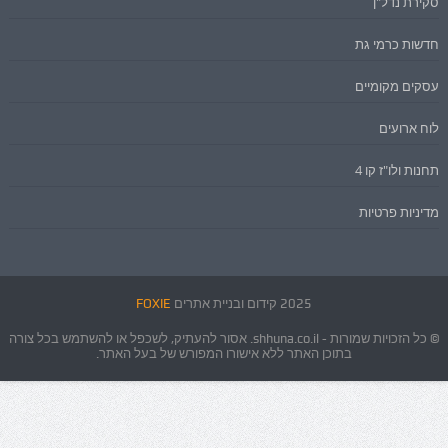
סקירת נדל"ן
חדשות כרמי גת
עסקים מקומיים
לוח ארועים
תחנות ולו"ז קו 4
מדיניות פרטיות
2025 קידום ובניית אתרים
FOXIE
© כל הזכויות שמורות - shhuna.co.il. אסור להעתיק, לשכפל או להשתמש בכל צורה
בתוכן האתר ללא אישורו המפורש של בעל האתר.