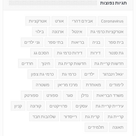
תגיות נפוצות
Coronavirus
אבירם דהרי
אורט
אטרקציות
אטרקציות כרמי גת
אינטל
ארנונה
בילוי
בית ספר
בניה
בריאות
בתי ספר
גני ילדים
גת סנטר
דירות
דירות כרמי גת
הסכם גג
חדשות קריית גת
חדשות קרית גת
חינוך
חרדים
יגאל וינברגר
ילדים
כרמי גת
כרמי גת צפון
לימודים
מאוחדת
מרכז מריאן
משטרה
משרד הבריאות
נדלן
סגר
ספורט
ספורטק
עיריית קריית גת
עסקים
פרוייקטים
קורונה
קניון
קריית גת
קרית גת
רייסדור
שלהבות חבד
תאונה
תלמידים